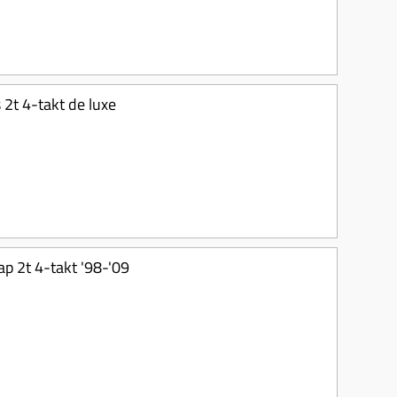
2t 4-takt de luxe
p 2t 4-takt '98-'09