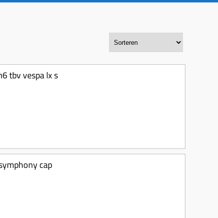
6 tbv vespa lx s
t symphony cap