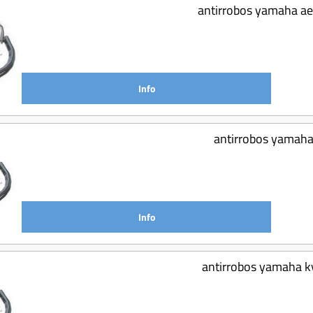
antirrobos yamaha a
Info
antirrobos yamaha j
Info
antirrobos yamaha ky