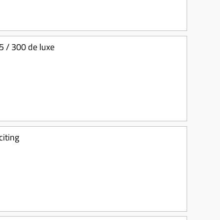
5 / 300 de luxe
citing