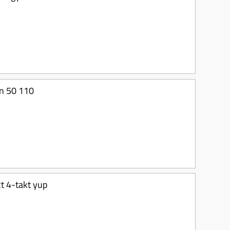
on 50 110
2t 4-takt yup