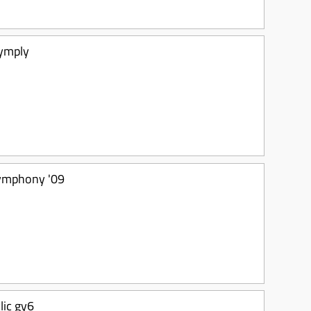
symply
symphony '09
lic gy6