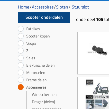
Home
/
Accessoires
/
Sloten
/
Stuurslot
Scooter onderdelen
onderdeel
105
to
Fatbikes
Scooter kopen
Vespa
Zip
Sales
Elektrische delen
Motordelen
Frame delen
Accessoires
Windschermen
Drager (delen)