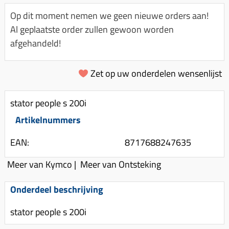
Km-teller aandrijving
Koffers
Spanningsregelaar
Op dit moment nemen we geen nieuwe orders aan!
Luchtfilter (delen)
Km teller kabel
Kinderzitje (scooter)
Al geplaatste order zullen gewoon worden
Toerenbegrenzer
Luchtfilter deksel
Kickstart deksel
Olie-onderhoudsmiddelen
afgehandeld!
Motor blokken
Remlichtschakelaar
Kickstartpedaal
Oppakbeugel
Membraan (delen)
Verlichting
Zet op uw onderdelen wensenlijst
Kickstart ronsel
Scooter alarm
Led verlichting
Motorblok (delen)
Schokbrekers
Scooterhoezen
stator people s 200i
Pakking (sets)
Spiegels
Scooter Kleding
Artikelnummers
Vlotterbak pakking
Stuurschakelaar
Crossbril
Powerfilter
EAN:
8717688247635
Stickers
Stuur (delen)
Schakel (delen)
Meer van Kymco
|
Meer van Ontsteking
Stuurslot
Remblokken
Sproeiers
Regenkleding
Rem (delen)
Onderdeel beschrijving
Spruitstuk (delen)
Rugsteun
Remgrepen en remhendels
stator people s 200i
Uitlaten compleet
Vespa accessoires
Remhevels