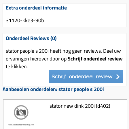
Uitlaat (delen)
Voordragers
Remsegmenten
Extra onderdeel informatie
Uitlaat bocht
Windschermen
Remklauw (delen)
31120-kke3-90b
Radiateur (delen)
Accessoires overig
Remschijven
Waterpomp (delen)
Zadel
Voorrem kabel
Onderdeel Reviews (0)
V-snaren
Gereedschap
Voorvork
stator people s 200i heeft nog geen reviews. Deel uw
Variorolsets
Speednut
Wiel (delen)
ervaringen hierover door op
Schrijf onderdeel review
Pulley
te klikken.
Zadel
Variateur (delen)
Schrijf onderdeel review
Standaard
Variokit
Kickstart (delen)
Aanbevolen onderdelen: stator people s 200i
Voor tandwielen
Zuigers
stator new dink 200i (d402)
Origineel zuigers
Tomos opvoeren (kits)