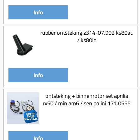
Koppeling compleet
Info
Koppeling trekveer
Ketting / tandwiel
rubber ontsteking z314-07.902 ks80ac
Koeling (delen)
/ ks80lc
Overbrenging
Info
ontsteking + binnenrotor set aprilia
rx50 / min am6 / sen polini 171.0555
Info