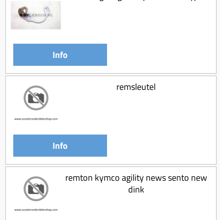
Info
remsleutel
Info
remton kymco agility news sento new
dink