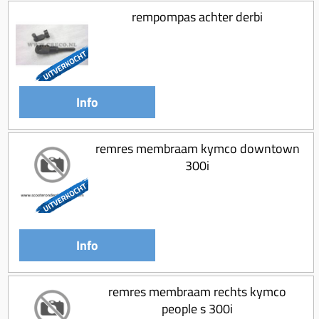
rempompas achter derbi
Info
remres membraam kymco downtown
300i
Info
remres membraam rechts kymco
people s 300i