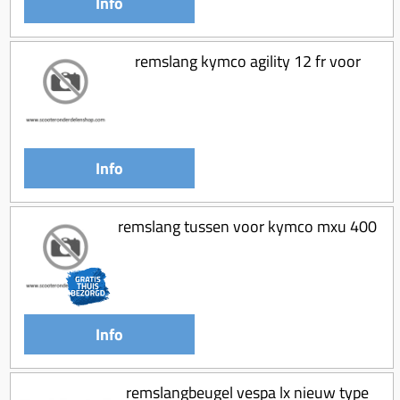
Info
Koppeling compleet
Koppeling trekveer
remslang kymco agility 12 fr voor
Ketting / tandwiel
Koeling (delen)
Overbrenging
Info
remslang tussen voor kymco mxu 400
Info
remslangbeugel vespa lx nieuw type