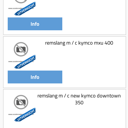
Info
remslang m / c kymco mxu 400
Info
remslang m / c new kymco downtown
350