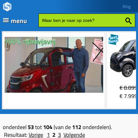
Blog
menu
Fatbikes
Scooter kopen
Vespa
Zip
Sales
€
8.899
Elektrische delen
€
7.999
Achterlicht
Motordelen
Bobine
Achter tandwielen
Frame delen
onderdeel
53
tot
104
(van de
112
onderdelen).
Bougie 2-takt
Carburateurs (delen)
Achterbrug delen
Accessoires
Resultaat:
Vorige
1
2
3
Volgende