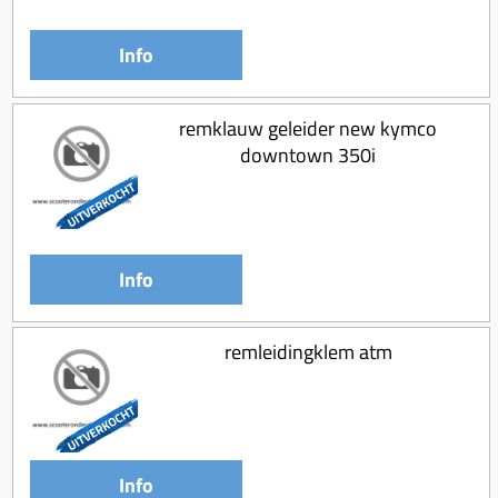
Info
remklauw geleider new kymco
downtown 350i
Info
remleidingklem atm
Info