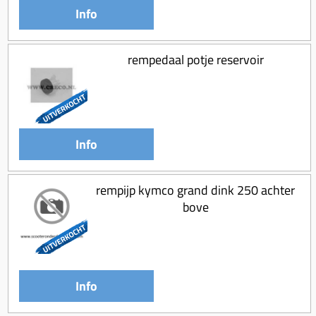
Info
rempedaal potje reservoir
Info
rempijp kymco grand dink 250 achter
bove
Info