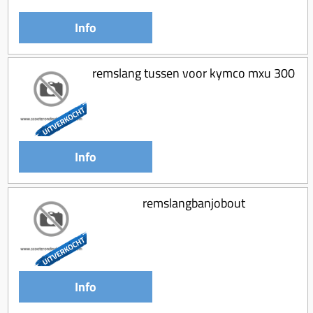
Info
remslang tussen voor kymco mxu 300
Info
remslangbanjobout
Info