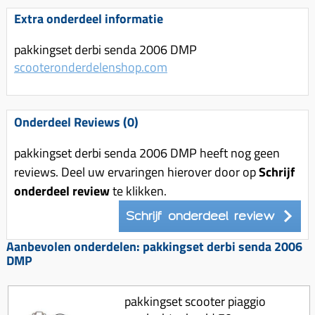
Uitlaat (delen)
Voordragers
Remsegmenten
Extra onderdeel informatie
Uitlaat bocht
Windschermen
Remklauw (delen)
pakkingset derbi senda 2006 DMP
Radiateur (delen)
Accessoires overig
Remschijven
scooteronderdelenshop.com
Waterpomp (delen)
Zadel
Voorrem kabel
V-snaren
Gereedschap
Voorvork
Onderdeel Reviews (0)
Variorolsets
Speednut
Wiel (delen)
Pulley
pakkingset derbi senda 2006 DMP heeft nog geen
Zadel
reviews. Deel uw ervaringen hierover door op
Schrijf
Variateur (delen)
onderdeel review
te klikken.
Standaard
Variokit
Kickstart (delen)
Schrijf onderdeel review
Voor tandwielen
Aanbevolen onderdelen: pakkingset derbi senda 2006
Zuigers
DMP
Origineel zuigers
Tomos opvoeren (kits)
pakkingset scooter piaggio