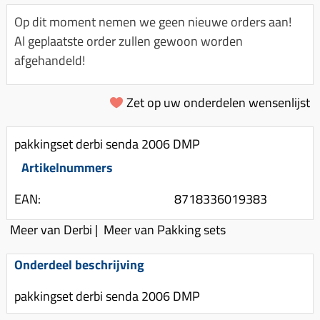
Km-teller aandrijving
Koffers
Spanningsregelaar
Op dit moment nemen we geen nieuwe orders aan!
Luchtfilter (delen)
Km teller kabel
Kinderzitje (scooter)
Al geplaatste order zullen gewoon worden
Toerenbegrenzer
Luchtfilter deksel
Kickstart deksel
Olie-onderhoudsmiddelen
afgehandeld!
Motor blokken
Remlichtschakelaar
Kickstartpedaal
Oppakbeugel
Membraan (delen)
Verlichting
Zet op uw onderdelen wensenlijst
Kickstart ronsel
Scooter alarm
Led verlichting
Motorblok (delen)
Schokbrekers
Scooterhoezen
pakkingset derbi senda 2006 DMP
Pakking (sets)
Spiegels
Scooter Kleding
Artikelnummers
Vlotterbak pakking
Stuurschakelaar
Crossbril
Powerfilter
EAN:
8718336019383
Stickers
Stuur (delen)
Schakel (delen)
Meer van Derbi
|
Meer van Pakking sets
Stuurslot
Remblokken
Sproeiers
Regenkleding
Rem (delen)
Onderdeel beschrijving
Spruitstuk (delen)
Rugsteun
Remgrepen en remhendels
pakkingset derbi senda 2006 DMP
Uitlaten compleet
Vespa accessoires
Remhevels