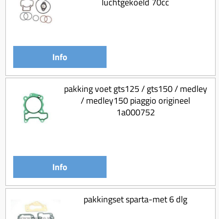
luchtgekoeld 70cc
Koppeling compleet
Koppeling trekveer
Ketting / tandwiel
Info
Koeling (delen)
Overbrenging
pakking voet gts125 / gts150 / medley
/ medley150 piaggio origineel
1a000752
Info
pakkingset sparta-met 6 dlg