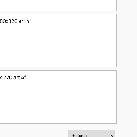
80x320 art 4*
x 270 art 4*