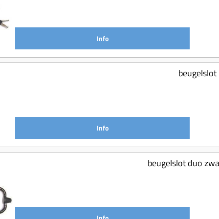
Info
beugelslot
Info
beugelslot duo zw
Info