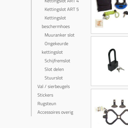
Kettingslot ART 4
Kettingslot ART 5
Kettingslot
beschermhoes
Muuranker slot
Ongekeurde
kettingslot
Schijfremslot
Slot delen
Stuurslot
Val / sierbeugels
Stickers
Rugsteun
Accessoires overig