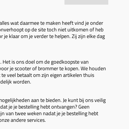
alles wat daarmee te maken heeft vind je onder
 onverhoopt op de site toch niet uitkomen of heb
 je klaar om je verder te helpen. Zij zijn elke dag
jn. Het is ons doel om de goedkoopste van
len voor je scooter of brommer te kopen. We houden
 te veel betaalt om zijn eigen artikelen thuis
ndelijk worden.
gelijkheden aan te bieden. Je kunt bij ons veilig
adat je je bestelling hebt ontvangen? Geen
ijn van twee weken nadat je je bestelling hebt
onze andere services.