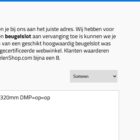
n je bij ons aan het juiste adres. Wij hebben voor
gen
beugelslot
aan vervanging toe is kunnen we je
n van een geschikt hoogwaardig beugelslot was
en gecertificeerde webwinkel. Klanten waarderen
lenShop.com bijna een 8.
80x320mm DMP=op=op