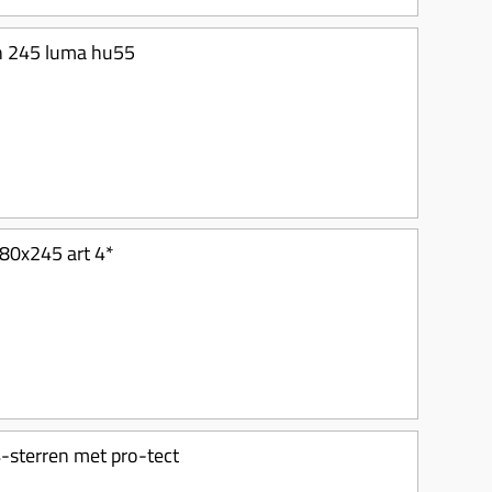
en 245 luma hu55
80x245 art 4*
4-sterren met pro-tect