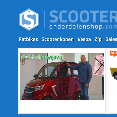
Fatbikes
Scooter kopen
Vespa
Zip
Sale