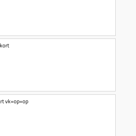
 kort
art vk=op=op