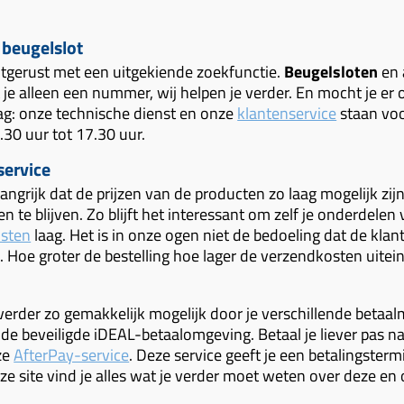
 beugelslot
itgerust met een uitgekiende zoekfunctie.
Beugelsloten
en 
 je alleen een nummer, wij helpen je verder. En mocht je er
ag: onze technische dienst en onze
klantenservice
staan voor
.30 uur tot 17.30 uur.
service
langrijk dat de prijzen van de producten zo laag mogelijk zi
en te blijven. Zo blijft het interessant om zelf je onderde
sten
laag. Het is in onze ogen niet de bedoeling dat de klant
n. Hoe groter de bestelling hoe lager de verzendkosten uitei
erder zo gemakkelijk mogelijk door je verschillende betaalmo
n de beveiligde iDEAL-betaalomgeving. Betaal je liever pas n
ze
AfterPay-service
. Deze service geeft je een betalingsterm
e site vind je alles wat je verder moet weten over deze en 