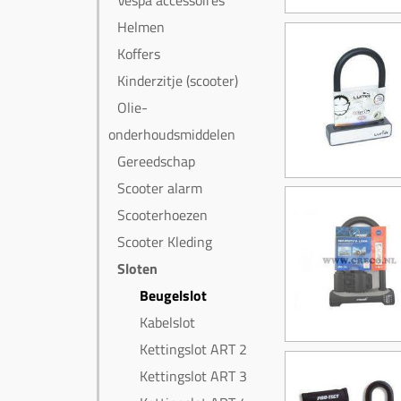
Vespa accessoires
Helmen
Koffers
Kinderzitje (scooter)
Olie-
onderhoudsmiddelen
Gereedschap
Scooter alarm
Scooterhoezen
Scooter Kleding
Sloten
Beugelslot
Kabelslot
Kettingslot ART 2
Kettingslot ART 3