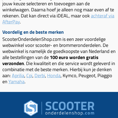
Km-teller aandrijving
Koffers
jouw keuze selecteren en toevoegen aan de
Spanningsregelaar
Luchtfilter (delen)
winkelwagen. Daarna hoef je alleen nog maar even af te
Km teller kabel
Kinderzitje (scooter)
rekenen. Dat kan direct via iDEAL, maar ook
achteraf via
Toerenbegrenzer
Luchtfilter deksel
Kickstart deksel
Olie-onderhoudsmiddelen
AfterPay
.
Motor blokken
Remlichtschakelaar
Kickstartpedaal
Oppakbeugel
Voordelig en de beste merken
Membraan (delen)
Verlichting
Kickstart ronsel
ScooterOnderdelenShop.com is een zeer voordelige
Scooter alarm
Led verlichting
Motorblok (delen)
webwinkel voor scooter- en brommeronderdelen. De
Schokbrekers
Scooterhoezen
webwinkel is namelijk de goedkoopste van Nederland en
Pakking (sets)
Spiegels
alle bestellingen van de
100 euro worden gratis
Scooter Kleding
Vlotterbak pakking
verzonden
. Die kwaliteit en die service wordt geleverd in
Stuurschakelaar
Crossbril
combinatie met de beste merken. Hierbij kun je denken
Powerfilter
aan:
Aprilia
,
Cpi
,
Derbi
,
Honda
, Kymco, Peugeot, Piaggio
Stickers
Stuur (delen)
Schakel (delen)
en
Yamaha
.
Stuurslot
Remblokken
Sproeiers
Regenkleding
Rem (delen)
Spruitstuk (delen)
Rugsteun
Remgrepen en remhendels
Uitlaten compleet
Vespa accessoires
Remhevels