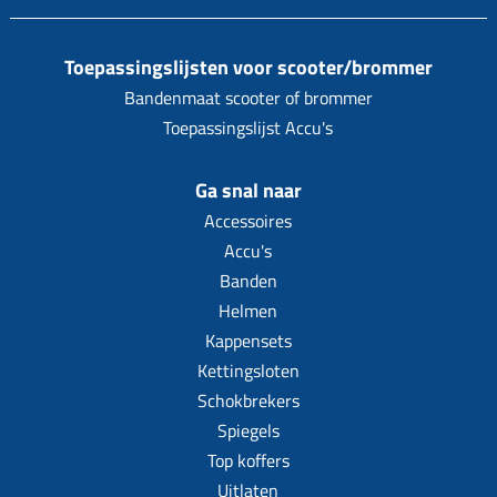
Uitlaat (delen)
Voordragers
Remsegmenten
Uitlaat bocht
Windschermen
Remklauw (delen)
Toepassingslijsten voor scooter/brommer
Radiateur (delen)
Bandenmaat scooter of brommer
Accessoires overig
Remschijven
Waterpomp (delen)
Toepassingslijst Accu's
Zadel
Voorrem kabel
V-snaren
Gereedschap
Voorvork
Ga snal naar
Variorolsets
Speednut
Accessoires
Wiel (delen)
Pulley
Accu's
Zadel
Variateur (delen)
Banden
Standaard
Helmen
Variokit
Kappensets
Kickstart (delen)
Voor tandwielen
Kettingsloten
Zuigers
Schokbrekers
Spiegels
Origineel zuigers
Top koffers
Tomos opvoeren (kits)
Uitlaten