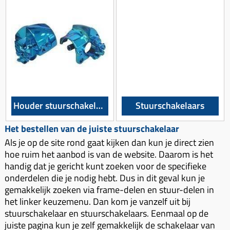
Bougie 4-takt
Cilinders (delen)
Achterremkabel
Achterdragers
Blog
Bougies (kap)
Cilinders kits
Balhoofd (delen)
Achterdragers opklapbaar
CDI
Cilinder koppen
Benzine (delen)
Achterdragers koffer
Claxon
Cilinder los
Contactsloten
Kettingslot ART 3
Kabelboom
Drukveer
Digitale km-tellers
Kettingslot ART 4
Knipperlicht
Ketting
Dashboard
Beenkleden
Houder stuurschakelaar
Stuurschakelaars
Koplamp
Koppeling (delen)
Gashendel
Beugelslot
Het bestellen van de juiste stuurschakelaar
Lampen
Koppeling greep
Gaskabel
zadelseat
Als je op de site rond gaat kijken dan kun je direct zien
Lichtschakelaar
Koppeling handel
hoe ruim het aanbod is van de website. Daarom is het
Kabels
Drager (delen)
handig dat je gericht kunt zoeken voor de specifieke
Ontsteking
Krukassen
Kappen
Handvatten
onderdelen die je nodig hebt. Dus in dit geval kun je
Overige
gemakkelijk zoeken via frame-delen en stuur-delen in
Krukas (delen)
Kappenset
Handschoenen
het linker keuzemenu. Dan kom je vanzelf uit bij
Startmotor
Lagers & keerringen
km tellers
stuurschakelaar en stuurschakelaars. Eenmaal op de
Helmen
juiste pagina kun je zelf gemakkelijk de schakelaar van
Startrelais
Luchtfilter elementen