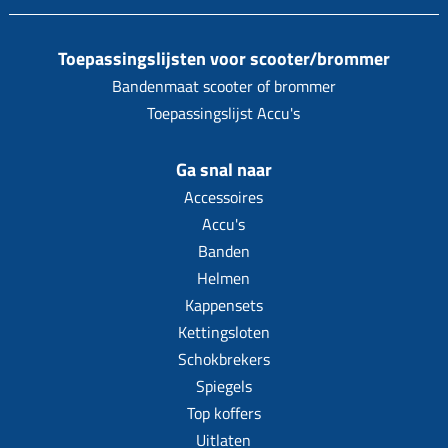
Uitlaat (delen)
Voordragers
Remsegmenten
Uitlaat bocht
Windschermen
Remklauw (delen)
Toepassingslijsten voor scooter/brommer
Radiateur (delen)
Bandenmaat scooter of brommer
Accessoires overig
Remschijven
Waterpomp (delen)
Toepassingslijst Accu's
Zadel
Voorrem kabel
V-snaren
Gereedschap
Voorvork
Ga snal naar
Variorolsets
Speednut
Accessoires
Wiel (delen)
Pulley
Accu's
Zadel
Variateur (delen)
Banden
Standaard
Helmen
Variokit
Kappensets
Kickstart (delen)
Voor tandwielen
Kettingsloten
Zuigers
Schokbrekers
Spiegels
Origineel zuigers
Top koffers
Tomos opvoeren (kits)
Uitlaten