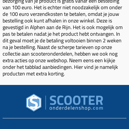
bezorging van je product is gratis vanaf een besteding
Koppeling compleet
van 100 euro. Het is echter niet noodzakelijk om onder
Koppeling trekveer
de 100 euro verzendkosten te betalen, omdat je jouw
bestelling ook kunt afhalen in onze winkel. Deze is
Ketting / tandwiel
gevestigd in Alphen aan de Rijn. Het is ook mogelijk om
pas te betalen nadat je het product hebt ontvangen. In
Koeling (delen)
dit geval moet je de betaling voltooien binnen 2 weken
Overbrenging
na je bestelling. Naast de scherpe tarieven op onze
collectie aan scooteronderdelen, hebben we ook nog
extra acties op onze webshop. Neem eens een kijkje
onder het tabblad aanbiedingen. Hier vind je namelijk
producten met extra korting.