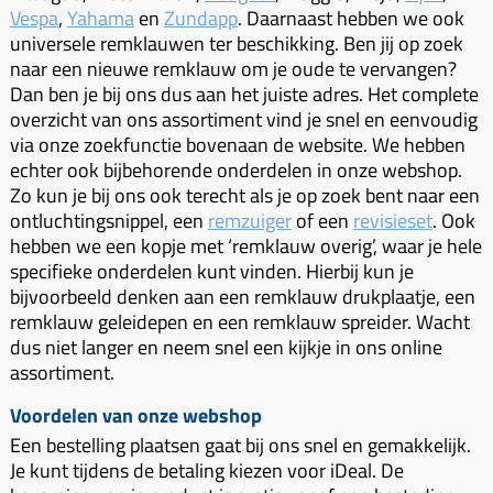
Uitlaat (delen)
Vespa
,
Yahama
en
Zundapp
. Daarnaast hebben we ook
Voordragers
Remsegmenten
Uitlaat bocht
universele remklauwen ter beschikking. Ben jij op zoek
Windschermen
Remklauw (delen)
naar een nieuwe remklauw om je oude te vervangen?
Radiateur (delen)
Dan ben je bij ons dus aan het juiste adres. Het complete
Accessoires overig
Remschijven
overzicht van ons assortiment vind je snel en eenvoudig
Waterpomp (delen)
Zadel
Voorrem kabel
via onze zoekfunctie bovenaan de website. We hebben
V-snaren
echter ook bijbehorende onderdelen in onze webshop.
Gereedschap
Voorvork
Zo kun je bij ons ook terecht als je op zoek bent naar een
Variorolsets
Speednut
Wiel (delen)
ontluchtingsnippel, een
remzuiger
of een
revisieset
. Ook
Pulley
hebben we een kopje met ‘remklauw overig’, waar je hele
Zadel
specifieke onderdelen kunt vinden. Hierbij kun je
Variateur (delen)
bijvoorbeeld denken aan een remklauw drukplaatje, een
Standaard
Variokit
remklauw geleidepen en een remklauw spreider. Wacht
Kickstart (delen)
dus niet langer en neem snel een kijkje in ons online
Voor tandwielen
assortiment.
Zuigers
Voordelen van onze webshop
Origineel zuigers
Een bestelling plaatsen gaat bij ons snel en gemakkelijk.
Tomos opvoeren (kits)
Je kunt tijdens de betaling kiezen voor iDeal. De