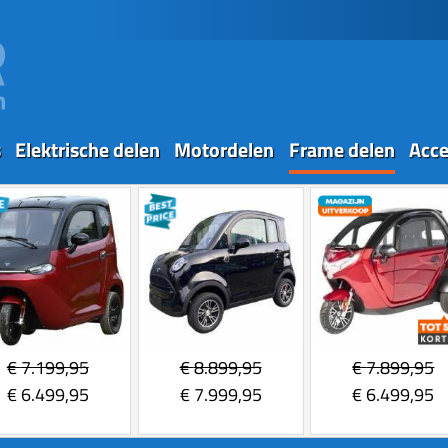
s
Elektrische delen
Motordelen
Frame delen
Acce
€
7.199,95
€
8.899,95
€
7.899,95
€
6.499,95
€
7.999,95
€
6.499,95