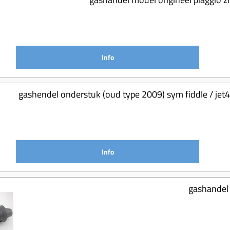
Info
gashendel onderstuk (oud type 2009) sym fiddle / jet4
Info
gashandel