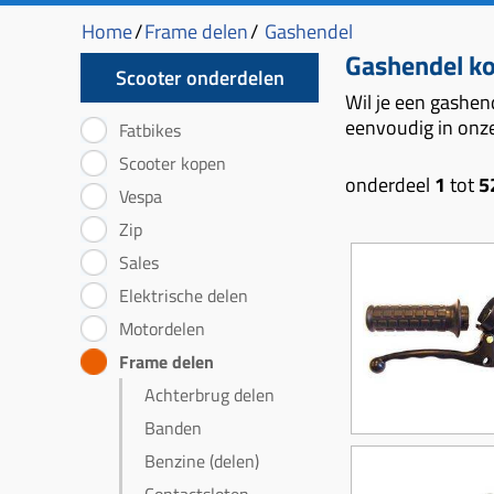
Home
/
Frame delen
/
Gashendel
Gashendel k
Scooter onderdelen
Wil je een gashen
eenvoudig in onze
Fatbikes
Scooter kopen
onderdeel
1
tot
5
Vespa
Zip
Sales
Elektrische delen
Motordelen
Frame delen
Achterbrug delen
Banden
Benzine (delen)