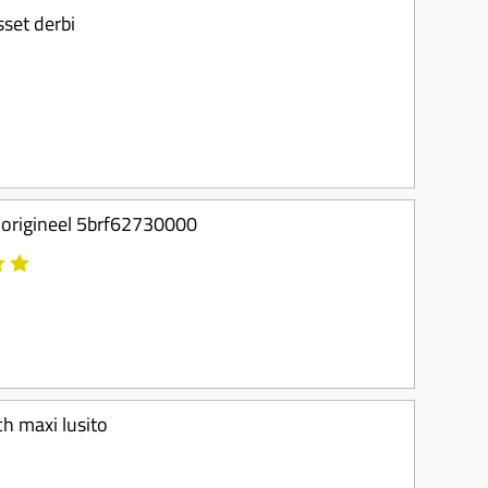
sset derbi
 origineel 5brf62730000
h maxi lusito