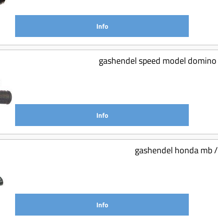
Info
gashendel speed model domino 
Info
gashendel honda mb 
Info