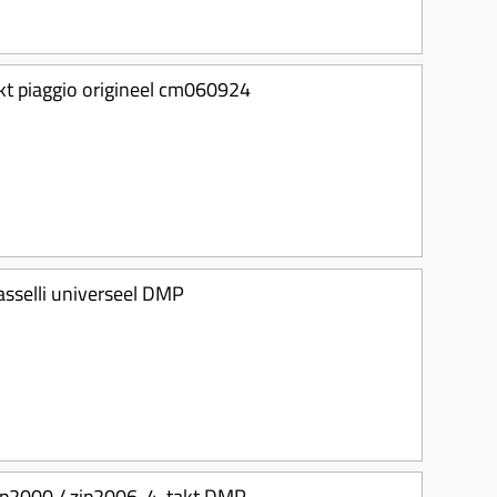
akt piaggio origineel cm060924
sselli universeel DMP
zip2000 / zip2006-4-takt DMP