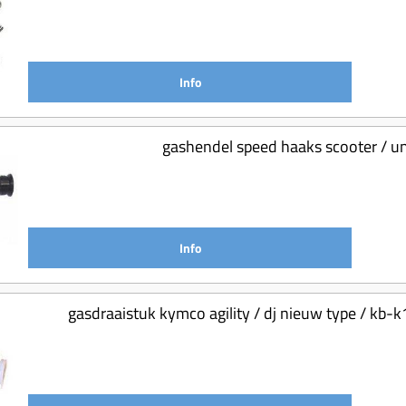
Info
gashendel speed haaks scooter / uni
Info
gasdraaistuk kymco agility / dj nieuw type / kb-