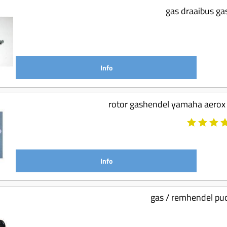
gas draaibus ga
Info
rotor gashendel yamaha aerox
Info
gas / remhendel puc