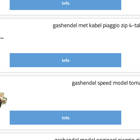
Info
gashendel met kabel piaggio zip 4-t
Info
gashendel speed model toma
Info
gashandel model origineel piaggio 