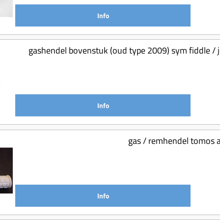
Info
gashendel bovenstuk (oud type 2009) sym fiddle / j
Info
gas / remhendel tomos a
Info