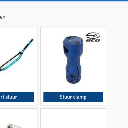
pen.
rt stuur
Stuur clamp