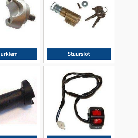
uurklem
Stuurslot