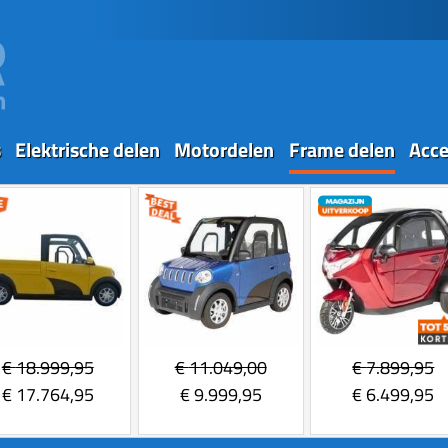
s
Elektrische delen
Motordelen
Frame delen
Acce
€
18.999,95
€
11.049,00
€
7.899,95
€
17.764,95
€
9.999,95
€
6.499,95