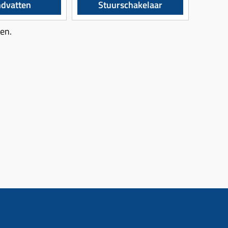
dvatten
Stuurschakelaar
pen.