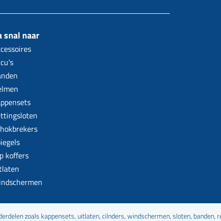
 snal naar
cessoires
cu's
anden
elmen
ppensets
ttingsloten
hokbrekers
iegels
p koffers
tlaten
indschermen
rdelen zoals kappensets, uitlaten, cilnders, windschermen, sloten, banden,