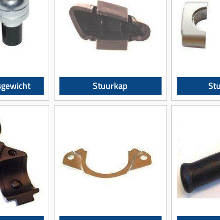
sgewicht
Stuurkap
St