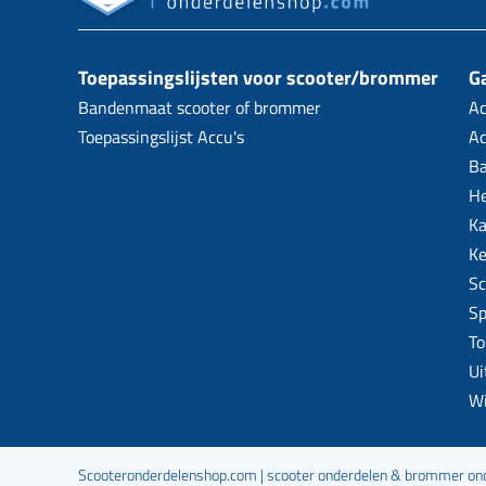
Toepassingslijsten voor scooter/brommer
Ga
Bandenmaat scooter of brommer
Ac
Toepassingslijst Accu's
Ac
B
H
Ka
Ke
Sc
Sp
To
Ui
W
Scooteronderdelenshop.com | scooter onderdelen & brommer onde