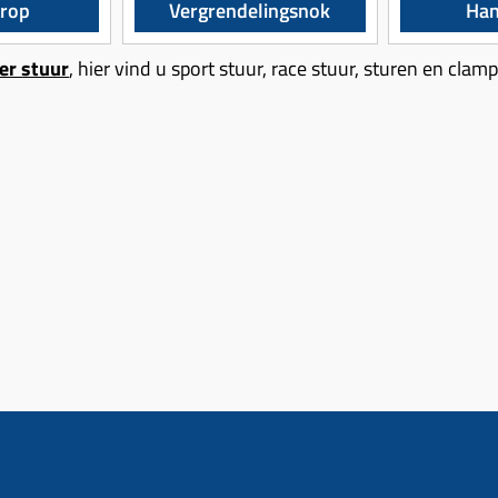
trop
Vergrendelingsnok
Han
er stuur
, hier vind u sport stuur, race stuur, sturen en clam