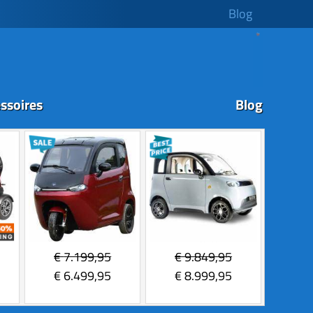
Blog
ssoires
Blog
€
7.199,95
€
9.849,95
€
6.499,95
€
8.999,95