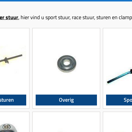
er stuur
, hier vind u sport stuur, race stuur, sturen en clam
 sturen
Overig
Spo