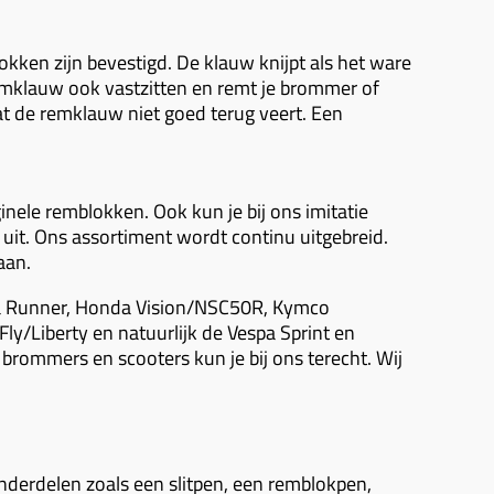
kken zijn bevestigd. De klauw knijpt als het ware
emklauw ook vastzitten en remt je brommer of
dat de remklauw niet goed terug veert. Een
nele remblokken. Ook kun je bij ons imitatie
it. Ons assortiment wordt continu uitgebreid.
aan.
era Runner, Honda Vision/NSC50R, Kymco
ly/Liberty en natuurlijk de Vespa Sprint en
rommers en scooters kun je bij ons terecht. Wij
nderdelen zoals een slitpen, een remblokpen,