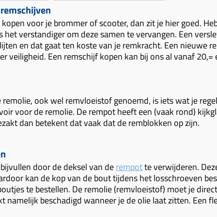
remschijven
 kopen voor je brommer of scooter, dan zit je hier goed. He
s het verstandiger om deze samen te vervangen. Een verslet
ijten en dat gaat ten koste van je remkracht. Een nieuwe re
r veiligheid. Een remschijf kopen kan bij ons al vanaf 20,= 
 remolie, ook wel remvloeistof genoemd, is iets wat je rege
voir voor de remolie. De rempot heeft een (vaak rond) kijkgl
gezakt dan betekent dat vaak dat de remblokken op zijn.
en
 bijvullen door de deksel van de
rempot
te verwijderen. Dez
aardoor kan de kop van de bout tijdens het losschroeven b
outjes te bestellen. De remolie (remvloeistof) moet je direct
kt namelijk beschadigd wanneer je de olie laat zitten. Een fl