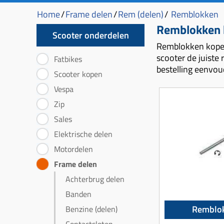
Home
/
Frame delen
/
Rem (delen)
/
Remblokken
Remblokken k
Scooter onderdelen
Remblokken kopen
scooter de juiste 
Fatbikes
bestelling eenvou
Scooter kopen
Vespa
Zip
Sales
Elektrische delen
Motordelen
Frame delen
Achterbrug delen
Banden
Remblo
Benzine (delen)