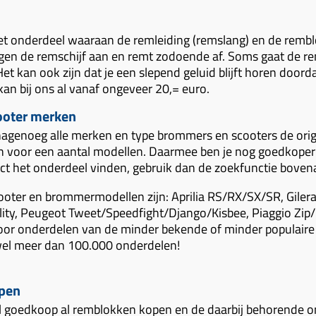
et onderdeel waaraan de remleiding (remslang) en de remblo
gen de remschijf aan en remt zodoende af. Soms gaat de r
Het kan ook zijn dat je een slepend geluid blijft horen door
n bij ons al vanaf ongeveer 20,= euro.
ooter merken
agenoeg alle merken en type brommers en scooters de origi
voor een aantal modellen. Daarmee ben je nog goedkoper u
rect het onderdeel vinden, gebruik dan de zoekfunctie boven
cooter en brommermodellen zijn: Aprilia RS/RX/SX/SR, Gil
lity, Peugeot Tweet/Speedfight/Django/Kisbee, Piaggio Zip/F
or onderdelen van de minder bekende of minder populaire b
el meer dan 100.000 onderdelen!
pen
el goedkoop al remblokken kopen en de daarbij behorende o