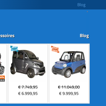
Blog
ssoires
Blog
€
7.749,95
€
11.049,00
€
6.999,95
€
9.999,95