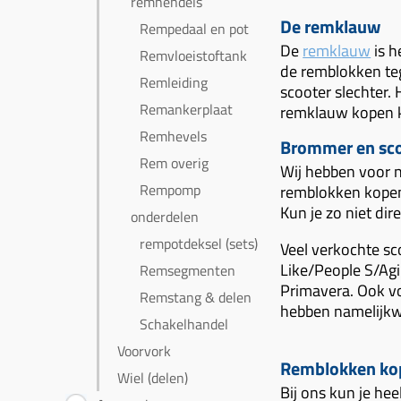
remhendels
De remklauw
Rempedaal en pot
De
remklauw
is h
Remvloeistoftank
de remblokken te
Remleiding
scooter slechter. 
Remankerplaat
remklauw kopen ka
Remhevels
Brommer en sc
Rem overig
Wij hebben voor n
Rempomp
remblokken kopen 
Kun je zo niet di
onderdelen
rempotdeksel (sets)
Veel verkochte s
Like/People S/Agi
Remsegmenten
Primavera. Ook vo
Remstang & delen
hebben namelijkw
Schakelhandel
Voorvork
Remblokken ko
Wiel (delen)
Bij ons kun je he