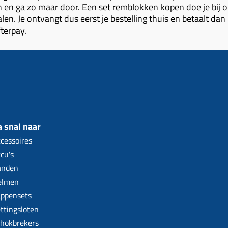
 en ga zo maar door. Een set remblokken kopen doe je bij on
len. Je ontvangt dus eerst je bestelling thuis en betaalt dan
terpay.
 snal naar
cessoires
cu's
anden
elmen
ppensets
ttingsloten
hokbrekers