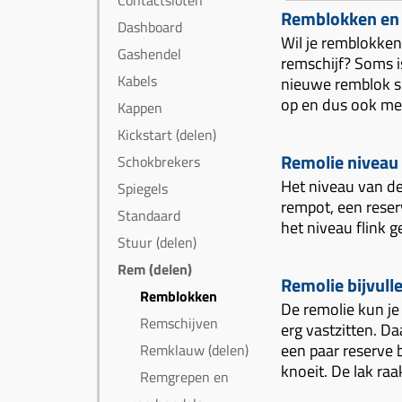
Contactsloten
Remblokken en 
Dashboard
Wil je remblokken
Gashendel
remschijf? Soms i
Kabels
nieuwe remblok sl
op en dus ook mee
Kappen
Kickstart (delen)
Remolie niveau
Schokbrekers
Het niveau van de
Spiegels
rempot, een reser
Standaard
het niveau flink 
Stuur (delen)
Rem (delen)
Remolie bijvull
Remblokken
De remolie kun je
Remschijven
erg vastzitten. D
een paar reserve b
Remklauw (delen)
knoeit. De lak raa
Remgrepen en