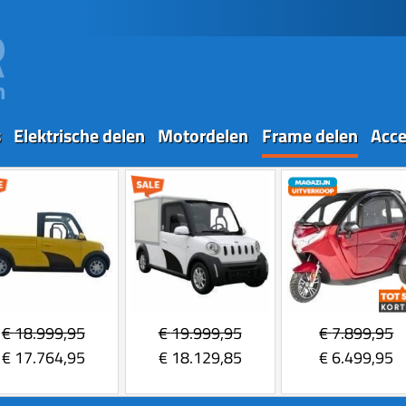
s
Elektrische delen
Motordelen
Frame delen
Acce
€
18.999,95
€
19.999,95
€
7.899,95
€
17.764,95
€
18.129,85
€
6.499,95