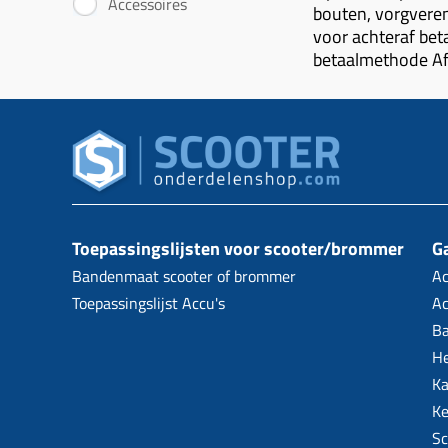
Accessoires
bouten, vorgveren
voor achteraf beta
betaalmethode Af
Toepassingslijsten voor scooter/brommer
Ga
Bandenmaat scooter of brommer
Ac
Toepassingslijst Accu's
Ac
B
H
Ka
Ke
Sc