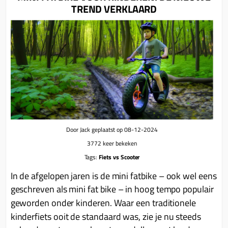
Bougie 4-takt
Cilinders (delen)
TREND VERKLAARD
Achterremkabel
Achterdragers
Blog
Bougies (kap)
Cilinders kits
Balhoofd (delen)
Achterdragers opklapbaar
CDI
Cilinder koppen
Benzine (delen)
Achterdragers koffer
Claxon
Cilinder los
Contactsloten
Kettingslot ART 3
Kabelboom
Drukveer
Digitale km-tellers
Kettingslot ART 4
Knipperlicht
Ketting
Dashboard
Beenkleden
Koplamp
Koppeling (delen)
Gashendel
Beugelslot
Lampen
Door Jack geplaatst op 08-12-2024
Koppeling greep
Gaskabel
zadelseat
3772 keer bekeken
Lichtschakelaar
Koppeling handel
Kabels
Drager (delen)
Tags:
Fiets vs Scooter
Ontsteking
Krukassen
Kappen
In de afgelopen jaren is de mini fatbike – ook wel eens
Handvatten
Overige
Krukas (delen)
geschreven als mini fat bike – in hoog tempo populair
Kappenset
Handschoenen
geworden onder kinderen. Waar een traditionele
Startmotor
Lagers & keerringen
km tellers
Helmen
kinderfiets ooit de standaard was, zie je nu steeds
Startrelais
Luchtfilter elementen