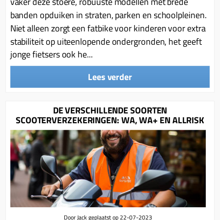
Km-teller aandrijving
vaker deze stoere, robuuste modellen met brede
Koffers
Spanningsregelaar
banden opduiken in straten, parken en schoolpleinen.
Luchtfilter (delen)
Km teller kabel
Kinderzitje (scooter)
Niet alleen zorgt een fatbike voor kinderen voor extra
Toerenbegrenzer
Luchtfilter deksel
Kickstart deksel
Olie-onderhoudsmiddelen
stabiliteit op uiteenlopende ondergronden, het geeft
Motor blokken
Remlichtschakelaar
Kickstartpedaal
jonge fietsers ook he...
Oppakbeugel
Membraan (delen)
Verlichting
Kickstart ronsel
Scooter alarm
Lees verder
Led verlichting
Motorblok (delen)
Schokbrekers
Scooterhoezen
Pakking (sets)
Spiegels
Scooter Kleding
DE VERSCHILLENDE SOORTEN
Vlotterbak pakking
SCOOTERVERZEKERINGEN: WA, WA+ EN ALLRISK
Stuurschakelaar
Crossbril
Powerfilter
Stickers
Stuur (delen)
Schakel (delen)
Stuurslot
Remblokken
Sproeiers
Regenkleding
Rem (delen)
Spruitstuk (delen)
Rugsteun
Remgrepen en remhendels
Uitlaten compleet
Vespa accessoires
Remhevels
Door Jack geplaatst op 22-07-2023