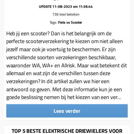
Uitlaat (delen)
Voordragers
Remsegmenten
UPDATE 11-08-2023 om 11:36:44
Uitlaat bocht
736 keer bekeken
Windschermen
Remklauw (delen)
Radiateur (delen)
Tags:
Fiets vs Scooter
Accessoires overig
Remschijven
Heb jij een scooter? Dan is het belangrijk om de
Waterpomp (delen)
Zadel
Voorrem kabel
perfecte scooterverzekering te kiezen om niet alleen
V-snaren
Gereedschap
jezelf maar ook je voertuig te beschermen. Er zijn
Voorvork
Variorolsets
verschillende soorten verzekeringen beschikbaar,
Speednut
Wiel (delen)
Pulley
waaronder WA, WA+ en Allrisk. Maar wat betekent dit
Zadel
allemaal en wat zijn de verschillen tussen deze
Variateur (delen)
verzekeringen? In dit artikel zullen we hier een
Standaard
Variokit
antwoord op geven. Met deze informatie kun je een
Kickstart (delen)
Voor tandwielen
goede beslissing nemen bij het kiezen van een ver...
Zuigers
Lees verder
Origineel zuigers
Tomos opvoeren (kits)
TOP 5 BESTE ELEKTRISCHE DRIEWIELERS VOOR