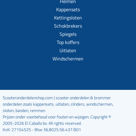
Helmen
Kappensets
Kettingsloten
Schokbrekers
Spiegels
Top koffers
Uitlaten
Windschermen
Scooteronderdelenshop.com | scooter onderdelen & brommer
onderdelen zoals kappensets, uitlaten, cilnders, windschermen,
sloten, banden, remmen
Prijzen onder voorbehoud voor fouten en wijzigen. Copyright ©
2005-2026 El Caballo bv. All rights reserved.
KvK: 27154525 - Btw: NL8025.56.437.B01