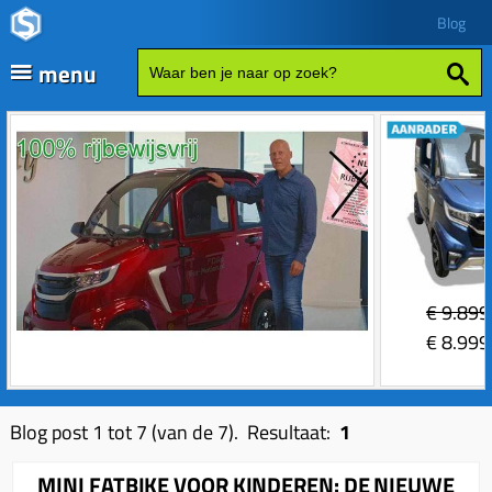
Blog
menu
Fatbikes
Scooter kopen
Vespa
Zip
Sales
€
9.899
Elektrische delen
€
8.999
Achterlicht
Motordelen
Bobine
Achter tandwielen
Frame delen
Blog post 1 tot 7 (van de 7). Resultaat:
1
Bougie 2-takt
Carburateurs (delen)
Achterbrug delen
Accessoires
MINI FATBIKE VOOR KINDEREN: DE NIEUWE