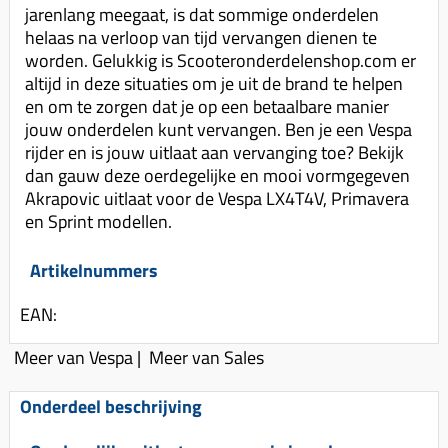
Uitlaat (delen)
jarenlang meegaat, is dat sommige onderdelen
Voordragers
Remsegmenten
helaas na verloop van tijd vervangen dienen te
Uitlaat bocht
Windschermen
Remklauw (delen)
worden. Gelukkig is Scooteronderdelenshop.com er
Radiateur (delen)
altijd in deze situaties om je uit de brand te helpen
Accessoires overig
Remschijven
en om te zorgen dat je op een betaalbare manier
Waterpomp (delen)
Zadel
Voorrem kabel
jouw onderdelen kunt vervangen. Ben je een Vespa
V-snaren
rijder en is jouw uitlaat aan vervanging toe? Bekijk
Gereedschap
Voorvork
dan gauw deze oerdegelijke en mooi vormgegeven
Variorolsets
Speednut
Akrapovic uitlaat voor de Vespa LX4T4V, Primavera
Wiel (delen)
Pulley
en Sprint modellen.
Zadel
Variateur (delen)
Artikelnummers
Standaard
Variokit
Kickstart (delen)
EAN:
Voor tandwielen
Meer van Vespa
Zuigers
|
Meer van Sales
Origineel zuigers
Onderdeel beschrijving
Tomos opvoeren (kits)