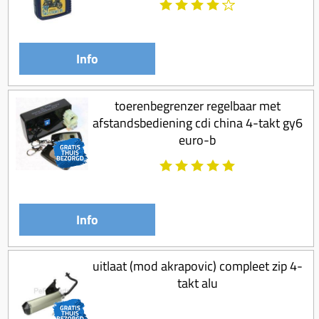
Info
toerenbegrenzer regelbaar met
afstandsbediening cdi china 4-takt gy6
euro-b
Info
uitlaat (mod akrapovic) compleet zip 4-
takt alu