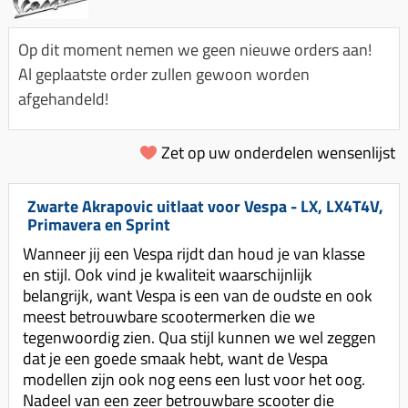
Km-teller aandrijving
Koffers
Spanningsregelaar
Luchtfilter (delen)
Km teller kabel
Kinderzitje (scooter)
Op dit moment nemen we geen nieuwe orders aan!
Toerenbegrenzer
Luchtfilter deksel
Kickstart deksel
Olie-onderhoudsmiddelen
Al geplaatste order zullen gewoon worden
Motor blokken
Remlichtschakelaar
afgehandeld!
Kickstartpedaal
Oppakbeugel
Membraan (delen)
Verlichting
Kickstart ronsel
Scooter alarm
Led verlichting
Zet op uw onderdelen wensenlijst
Motorblok (delen)
Schokbrekers
Scooterhoezen
Pakking (sets)
Spiegels
Scooter Kleding
Zwarte Akrapovic uitlaat voor Vespa - LX, LX4T4V,
Vlotterbak pakking
Primavera en Sprint
Stuurschakelaar
Crossbril
Powerfilter
Wanneer jij een Vespa rijdt dan houd je van klasse
Stickers
Stuur (delen)
en stijl. Ook vind je kwaliteit waarschijnlijk
Schakel (delen)
Stuurslot
belangrijk, want Vespa is een van de oudste en ook
Remblokken
Sproeiers
meest betrouwbare scootermerken die we
Regenkleding
Rem (delen)
tegenwoordig zien. Qua stijl kunnen we wel zeggen
Spruitstuk (delen)
dat je een goede smaak hebt, want de Vespa
Rugsteun
Remgrepen en remhendels
Uitlaten compleet
modellen zijn ook nog eens een lust voor het oog.
Vespa accessoires
Remhevels
Nadeel van een zeer betrouwbare scooter die