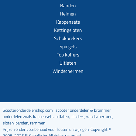
Banden
Helmen
Kappensets
Kettingsloten
Schokbrekers
Spiegels
Top koffers
Uitlaten
Windschermen
Scooteronderdelenshop.com | scooter onderdelen & brommer
onderdelen zoals kappensets, uitlaten, cilnders, windschermen,
sloten, banden, remmen
Prijzen onder voorbehoud voor fouten en wijzigen. Copyright ©
2005-2026 El Caballo bv. All rights reserved.