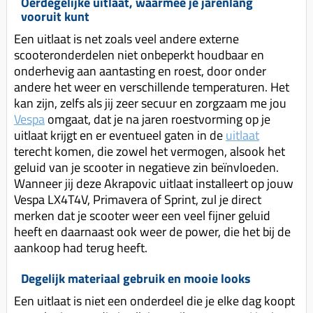
Oerdegelijke uitlaat, waarmee je jarenlang
Koppeling compleet
vooruit kunt
Koppeling trekveer
Een uitlaat is net zoals veel andere externe
scooteronderdelen niet onbeperkt houdbaar en
Ketting / tandwiel
onderhevig aan aantasting en roest, door onder
Koeling (delen)
andere het weer en verschillende temperaturen. Het
kan zijn, zelfs als jij zeer secuur en zorgzaam me jou
Overbrenging
Vespa
omgaat, dat je na jaren roestvorming op je
uitlaat krijgt en er eventueel gaten in de
uitlaat
terecht komen, die zowel het vermogen, alsook het
geluid van je scooter in negatieve zin beïnvloeden.
Wanneer jij deze Akrapovic uitlaat installeert op jouw
Vespa LX4T4V, Primavera of Sprint, zul je direct
merken dat je scooter weer een veel fijner geluid
heeft en daarnaast ook weer de power, die het bij de
aankoop had terug heeft.
Degelijk materiaal gebruik en mooie looks
Een uitlaat is niet een onderdeel die je elke dag koopt