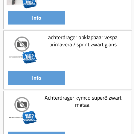
Koppeling compleet
Koppeling trekveer
Info
Ketting / tandwiel
Koeling (delen)
achterdrager opklapbaar vespa
primavera / sprint zwart glans
Overbrenging
Info
Achterdrager kymco super8 zwart
metaal