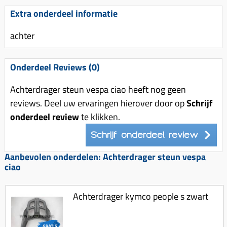
Uitlaat (delen)
Voordragers
Remsegmenten
Extra onderdeel informatie
Uitlaat bocht
Windschermen
Remklauw (delen)
achter
Radiateur (delen)
Accessoires overig
Remschijven
Waterpomp (delen)
Zadel
Voorrem kabel
Onderdeel Reviews (0)
V-snaren
Gereedschap
Voorvork
Achterdrager steun vespa ciao heeft nog geen
Variorolsets
Speednut
Wiel (delen)
reviews. Deel uw ervaringen hierover door op
Schrijf
Pulley
onderdeel review
te klikken.
Zadel
Variateur (delen)
Schrijf onderdeel review
Standaard
Variokit
Kickstart (delen)
Aanbevolen onderdelen: Achterdrager steun vespa
Voor tandwielen
ciao
Zuigers
Achterdrager kymco people s zwart
Origineel zuigers
Tomos opvoeren (kits)