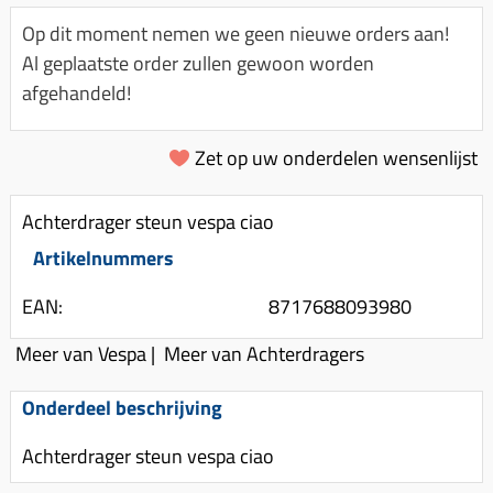
Km-teller aandrijving
Koffers
Spanningsregelaar
Op dit moment nemen we geen nieuwe orders aan!
Luchtfilter (delen)
Km teller kabel
Kinderzitje (scooter)
Al geplaatste order zullen gewoon worden
Toerenbegrenzer
Luchtfilter deksel
Kickstart deksel
Olie-onderhoudsmiddelen
afgehandeld!
Motor blokken
Remlichtschakelaar
Kickstartpedaal
Oppakbeugel
Membraan (delen)
Verlichting
Zet op uw onderdelen wensenlijst
Kickstart ronsel
Scooter alarm
Led verlichting
Motorblok (delen)
Schokbrekers
Scooterhoezen
Achterdrager steun vespa ciao
Pakking (sets)
Spiegels
Scooter Kleding
Artikelnummers
Vlotterbak pakking
Stuurschakelaar
Crossbril
Powerfilter
EAN:
8717688093980
Stickers
Stuur (delen)
Schakel (delen)
Meer van Vespa
|
Meer van Achterdragers
Stuurslot
Remblokken
Sproeiers
Regenkleding
Rem (delen)
Onderdeel beschrijving
Spruitstuk (delen)
Rugsteun
Remgrepen en remhendels
Achterdrager steun vespa ciao
Uitlaten compleet
Vespa accessoires
Remhevels