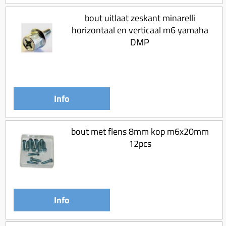
Koppeling compleet
bout uitlaat zeskant minarelli
Koppeling trekveer
horizontaal en verticaal m6 yamaha
DMP
Ketting / tandwiel
Koeling (delen)
Overbrenging
Info
bout met flens 8mm kop m6x20mm
12pcs
Info