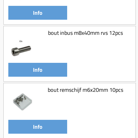
Info
bout inbus m8x40mm rvs 12pcs
Info
bout remschijf m6x20mm 10pcs
Info