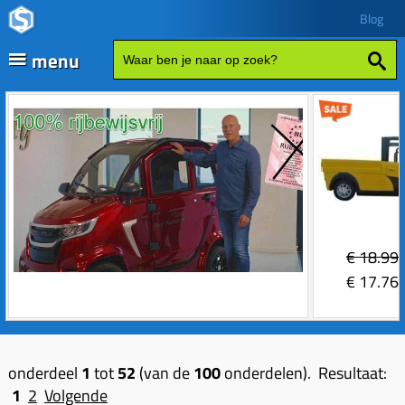
Blog
menu
Fatbikes
Scooter kopen
Vespa
Zip
Sales
€
18.99
Elektrische delen
€
17.76
Achterlicht
Motordelen
Bobine
Achter tandwielen
Frame delen
onderdeel
1
tot
52
(van de
100
onderdelen). Resultaat:
Bougie 2-takt
Carburateurs (delen)
Achterbrug delen
Accessoires
1
2
Volgende