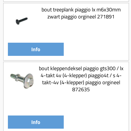
Uitlaat (delen)
Voordragers
Remsegmenten
bout treeplank piaggio lx m6x30mm
Uitlaat bocht
Windschermen
Remklauw (delen)
zwart piaggio orgineel 271891
Radiateur (delen)
Accessoires overig
Remschijven
Waterpomp (delen)
Zadel
Voorrem kabel
V-snaren
Gereedschap
Voorvork
Info
Variorolsets
Speednut
Wiel (delen)
Pulley
bout kleppendeksel piaggio gts300 / lx
Zadel
Variateur (delen)
4-takt 4v (4-klepper) piaggio4t / s 4-
Standaard
takt-4v (4-klepper) piaggio orgineel
Variokit
872635
Kickstart (delen)
Voor tandwielen
Zuigers
Origineel zuigers
Info
Tomos opvoeren (kits)