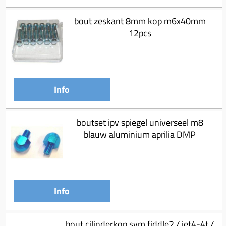
bout zeskant 8mm kop m6x40mm
12pcs
Info
boutset ipv spiegel universeel m8
blauw aluminium aprilia DMP
Info
bout cilinderkop sym fiddle2 / jet4-4t /