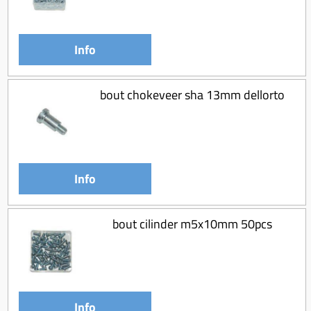
Info
bout chokeveer sha 13mm dellorto
Info
bout cilinder m5x10mm 50pcs
Info