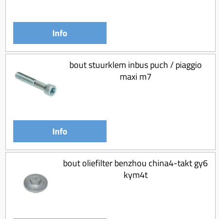
Info
bout stuurklem inbus puch / piaggio
maxi m7
Info
bout oliefilter benzhou china4-takt gy6
kym4t