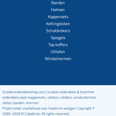
Banden
Helmen
Kappensets
Kettingsloten
Schokbrekers
Spiegels
Top koffers
Uitlaten
Windschermen
Scooteronderdelenshop.com | scooter onderdelen & brommer
onderdelen zoals kappensets, uitlaten, cilnders, windschermen,
sloten, banden, remmen
Prijzen onder voorbehoud voor fouten en wijzigen. Copyright ©
2005-2026 El Caballo bv. All rights reserved.