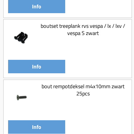
Info
boutset treeplank rvs vespa / lx / lxv /
vespa S zwart
Info
bout rempotdeksel m4x10mm zwart
25pcs
Info