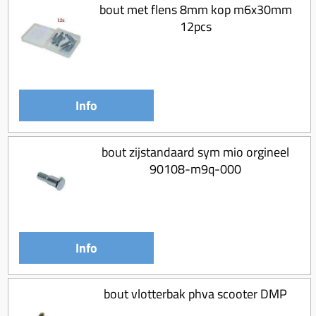
bout met flens 8mm kop m6x30mm
12pcs
Info
bout zijstandaard sym mio orgineel
90108-m9q-000
Info
bout vlotterbak phva scooter DMP