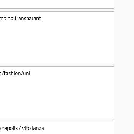
ambino transparant
to/fashion/uni
anapolis / vito lanza