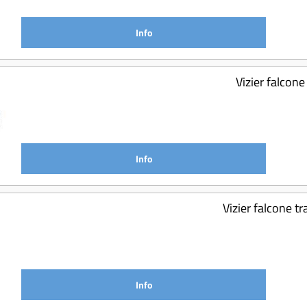
Info
Vizier falcon
Info
Vizier falcone t
Info