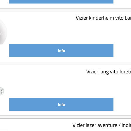
Vizier kinderhelm vito b
Info
Vizier lang vito lore
Info
Vizier lazer aventure / indi