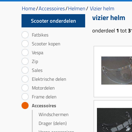
Home
/
Accessoires
/
Helmen
/
Vizier helm
vizier helm
Scooter onderdelen
onderdeel
1
tot
3
Fatbikes
Scooter kopen
Vespa
Zip
Sales
Elektrische delen
Motordelen
Frame delen
Accessoires
Windschermen
Drager (delen)