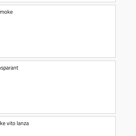
 smoke
ansparant
ke vito lanza