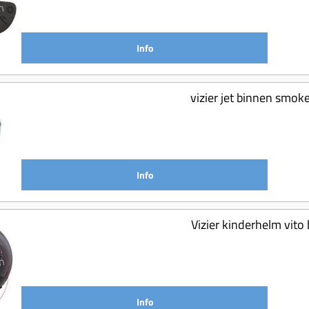
Info
vizier jet binnen smok
Info
Vizier kinderhelm vit
Info