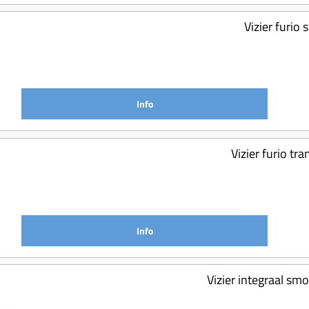
Vizier furio
Info
Vizier furio tr
Info
Vizier integraal smo