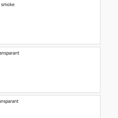
o smoke
ransparant
ansparant