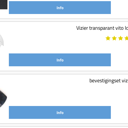
Info
Vizier transparant vito 
Info
bevestigingset vi
Info