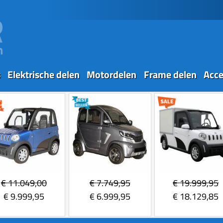
s
Elektrische delen
Motordelen
Frame delen
Acce
€
11.049,00
€
7.749,95
€
19.999,95
€
9.999,95
€
6.999,95
€
18.129,85