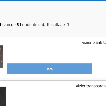
1
(van de
31
onderdelen). Resultaat:
1
vizier blank 
Info
vizier transpara