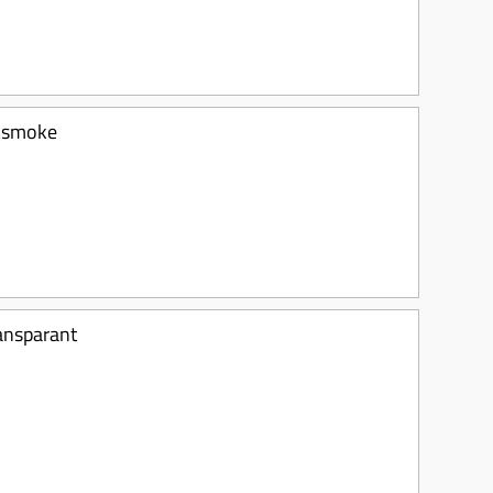
e smoke
ransparant