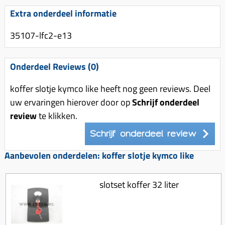
Uitlaat (delen)
Voordragers
Remsegmenten
Extra onderdeel informatie
Uitlaat bocht
Windschermen
Remklauw (delen)
35107-lfc2-e13
Radiateur (delen)
Accessoires overig
Remschijven
Waterpomp (delen)
Zadel
Voorrem kabel
Onderdeel Reviews (0)
V-snaren
Gereedschap
Voorvork
koffer slotje kymco like heeft nog geen reviews. Deel
Variorolsets
Speednut
Wiel (delen)
uw ervaringen hierover door op
Schrijf onderdeel
Pulley
review
te klikken.
Zadel
Variateur (delen)
Schrijf onderdeel review
Standaard
Variokit
Kickstart (delen)
Aanbevolen onderdelen: koffer slotje kymco like
Voor tandwielen
Zuigers
slotset koffer 32 liter
Origineel zuigers
Tomos opvoeren (kits)