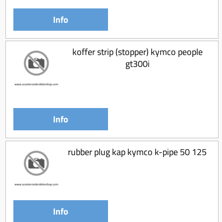
Koppeling compleet
Info
Koppeling trekveer
Ketting / tandwiel
koffer strip (stopper) kymco people
Koeling (delen)
gt300i
Overbrenging
Info
rubber plug kap kymco k-pipe 50 125
Info