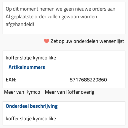
Km-teller aandrijving
Koffers
Spanningsregelaar
Op dit moment nemen we geen nieuwe orders aan!
Luchtfilter (delen)
Km teller kabel
Kinderzitje (scooter)
Al geplaatste order zullen gewoon worden
Toerenbegrenzer
Luchtfilter deksel
Kickstart deksel
Olie-onderhoudsmiddelen
afgehandeld!
Motor blokken
Remlichtschakelaar
Kickstartpedaal
Oppakbeugel
Membraan (delen)
Verlichting
Zet op uw onderdelen wensenlijst
Kickstart ronsel
Scooter alarm
Led verlichting
Motorblok (delen)
Schokbrekers
Scooterhoezen
koffer slotje kymco like
Pakking (sets)
Spiegels
Scooter Kleding
Artikelnummers
Vlotterbak pakking
Stuurschakelaar
Crossbril
Powerfilter
EAN:
8717688229860
Stickers
Stuur (delen)
Schakel (delen)
Meer van Kymco
|
Meer van Koffer overig
Stuurslot
Remblokken
Sproeiers
Regenkleding
Rem (delen)
Onderdeel beschrijving
Spruitstuk (delen)
Rugsteun
Remgrepen en remhendels
koffer slotje kymco like
Uitlaten compleet
Vespa accessoires
Remhevels