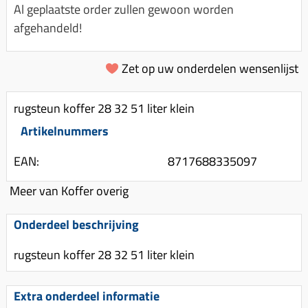
Km-teller aandrijving
Koffers
Al geplaatste order zullen gewoon worden
Spanningsregelaar
Luchtfilter (delen)
Km teller kabel
afgehandeld!
Kinderzitje (scooter)
Toerenbegrenzer
Luchtfilter deksel
Kickstart deksel
Olie-onderhoudsmiddelen
Motor blokken
Remlichtschakelaar
Zet op uw onderdelen wensenlijst
Kickstartpedaal
Oppakbeugel
Membraan (delen)
Verlichting
Kickstart ronsel
Scooter alarm
rugsteun koffer 28 32 51 liter klein
Led verlichting
Motorblok (delen)
Schokbrekers
Scooterhoezen
Artikelnummers
Pakking (sets)
Spiegels
Scooter Kleding
EAN:
8717688335097
Vlotterbak pakking
Stuurschakelaar
Crossbril
Powerfilter
Meer van Koffer overig
Stickers
Stuur (delen)
Schakel (delen)
Stuurslot
Remblokken
Onderdeel beschrijving
Sproeiers
Regenkleding
Rem (delen)
rugsteun koffer 28 32 51 liter klein
Spruitstuk (delen)
Rugsteun
Remgrepen en remhendels
Uitlaten compleet
Extra onderdeel informatie
Vespa accessoires
Remhevels