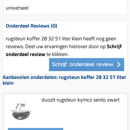
Uitlaat (delen)
Voordragers
Remsegmenten
universeel
Uitlaat bocht
Windschermen
Remklauw (delen)
Radiateur (delen)
Onderdeel Reviews (0)
Accessoires overig
Remschijven
Waterpomp (delen)
Zadel
Voorrem kabel
rugsteun koffer 28 32 51 liter klein heeft nog geen
V-snaren
reviews. Deel uw ervaringen hierover door op
Schrijf
Gereedschap
Voorvork
Variorolsets
onderdeel review
te klikken.
Speednut
Wiel (delen)
Pulley
Schrijf onderdeel review
Zadel
Variateur (delen)
Aanbevolen onderdelen: rugsteun koffer 28 32 51 liter
Standaard
klein
Variokit
Kickstart (delen)
Voor tandwielen
duozit rugsteun kymco sento zwart
Zuigers
Origineel zuigers
Tomos opvoeren (kits)