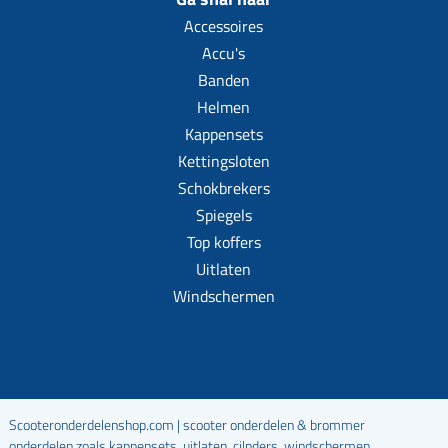
Accessoires
Accu's
Banden
Helmen
Kappensets
Kettingsloten
Schokbrekers
Spiegels
Top koffers
Uitlaten
Windschermen
Scooteronderdelenshop.com | scooter onderdelen & brommer
onderdelen zoals kappensets, uitlaten, cilnders, windschermen,