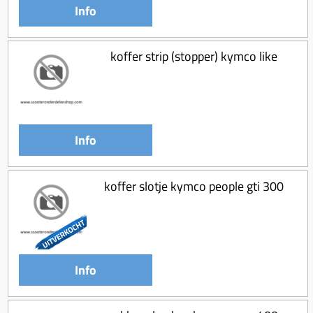
Koppeling compleet
Info
Koppeling trekveer
koffer strip (stopper) kymco like
Ketting / tandwiel
Koeling (delen)
Overbrenging
Info
koffer slotje kymco people gti 300
Info