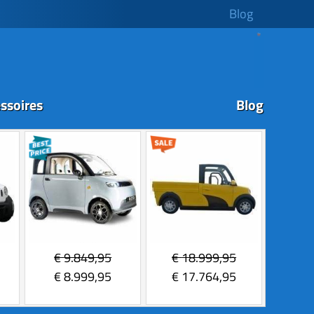
Blog
ssoires
Blog
€
9.849,95
€
18.999,95
€
8.999,95
€
17.764,95