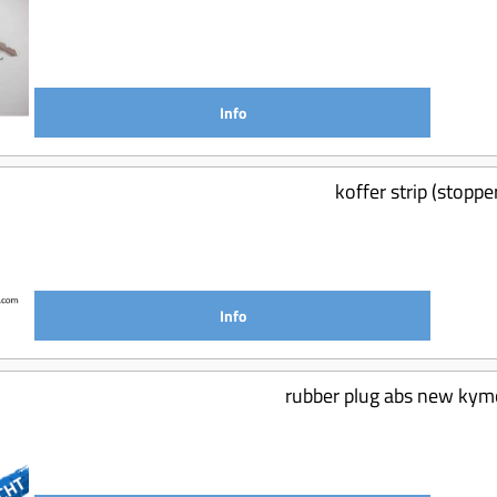
Info
koffer strip (stoppe
Info
rubber plug abs new ky