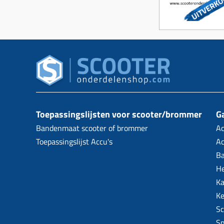
Toepassingslijsten voor scooter/brommer
Ga
Bandenmaat scooter of brommer
Ac
Toepassingslijst Accu's
Ac
B
H
Ka
Ke
Sc
Sp