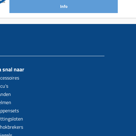
Info
 snal naar
cessoires
cu's
anden
elmen
ppensets
ttingsloten
hokbrekers
iegels