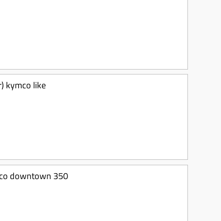
r) kymco like
mco downtown 350