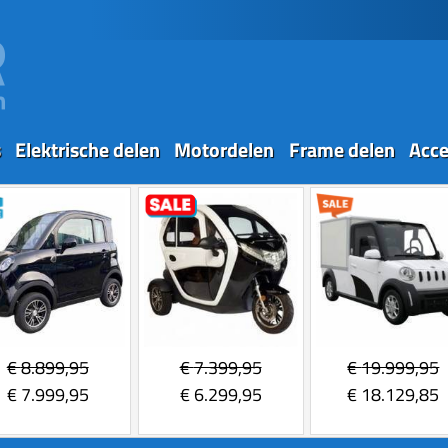
s
Elektrische delen
Motordelen
Frame delen
Acce
€
8.899,95
€
7.399,95
€
19.999,95
€
7.999,95
€
6.299,95
€
18.129,85