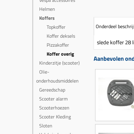
Vespa accessoires
Helmen
Koffers
Onderdeel beschrij
Topkoffer
Koffer deksels
slede koffer 28 l
Pizzakoffer
Koffer overig
Aanbevolen onde
Kinderzitje (scooter)
Olie-
onderhoudsmiddelen
Gereedschap
Scooter alarm
Scooterhoezen
Scooter Kleding
Sloten