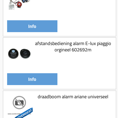
Koppeling compleet
Koppeling trekveer
Ketting / tandwiel
Info
Koeling (delen)
Overbrenging
afstandsbediening alarm E-lux piaggio
orgineel 602692m
Info
draadboom alarm ariane universeel