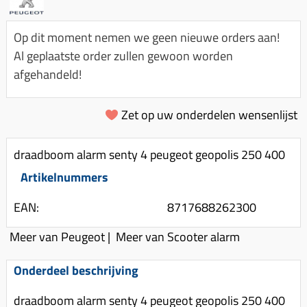
Km-teller aandrijving
Koffers
Spanningsregelaar
Luchtfilter (delen)
Km teller kabel
Kinderzitje (scooter)
Op dit moment nemen we geen nieuwe orders aan!
Toerenbegrenzer
Luchtfilter deksel
Kickstart deksel
Olie-onderhoudsmiddelen
Al geplaatste order zullen gewoon worden
Motor blokken
Remlichtschakelaar
afgehandeld!
Kickstartpedaal
Oppakbeugel
Membraan (delen)
Verlichting
Kickstart ronsel
Scooter alarm
Led verlichting
Zet op uw onderdelen wensenlijst
Motorblok (delen)
Schokbrekers
Scooterhoezen
Pakking (sets)
Spiegels
Scooter Kleding
draadboom alarm senty 4 peugeot geopolis 250 400
Vlotterbak pakking
Stuurschakelaar
Crossbril
Artikelnummers
Powerfilter
Stickers
Stuur (delen)
EAN:
8717688262300
Schakel (delen)
Stuurslot
Remblokken
Sproeiers
Meer van Peugeot
|
Meer van Scooter alarm
Regenkleding
Rem (delen)
Spruitstuk (delen)
Onderdeel beschrijving
Rugsteun
Remgrepen en remhendels
Uitlaten compleet
Vespa accessoires
Remhevels
draadboom alarm senty 4 peugeot geopolis 250 400