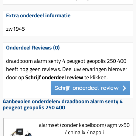
Uitlaat (delen)
Voordragers
Remsegmenten
Uitlaat bocht
Extra onderdeel informatie
Windschermen
Remklauw (delen)
Radiateur (delen)
Accessoires overig
Remschijven
zw1945
Waterpomp (delen)
Zadel
Voorrem kabel
V-snaren
Onderdeel Reviews (0)
Gereedschap
Voorvork
Variorolsets
Speednut
draadboom alarm senty 4 peugeot geopolis 250 400
Wiel (delen)
Pulley
heeft nog geen reviews. Deel uw ervaringen hierover
Zadel
Variateur (delen)
door op
Schrijf onderdeel review
te klikken.
Standaard
Variokit
Schrijf onderdeel review
Kickstart (delen)
Voor tandwielen
Aanbevolen onderdelen: draadboom alarm senty 4
peugeot geopolis 250 400
Zuigers
Origineel zuigers
alarmset (zonder kabelboom) agm vx50
Tomos opvoeren (kits)
/ china lx / napoli