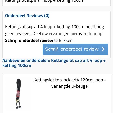
Uitlaat (delen)
Voordragers
Remsegmenten
Uitlaat bocht
Windschermen
Remklauw (delen)
Onderdeel Reviews (0)
Radiateur (delen)
Accessoires overig
Remschijven
Kettingslot sxp art 4 loop + ketting 100cm heeft nog
Waterpomp (delen)
Zadel
Voorrem kabel
geen reviews. Deel uw ervaringen hierover door op
V-snaren
Schrijf onderdeel review
te klikken.
Gereedschap
Voorvork
Variorolsets
Speednut
Schrijf onderdeel review
Wiel (delen)
Pulley
Zadel
Aanbevolen onderdelen: Kettingslot sxp art 4 loop +
Variateur (delen)
ketting 100cm
Standaard
Variokit
Kickstart (delen)
Kettingslot top lock art4 120cm loop +
Voor tandwielen
verlengde u-beugel
Zuigers
Origineel zuigers
Tomos opvoeren (kits)