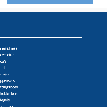
 snal naar
cessoires
cu's
anden
elmen
ppensets
ttingsloten
hokbrekers
iegels
p koffers