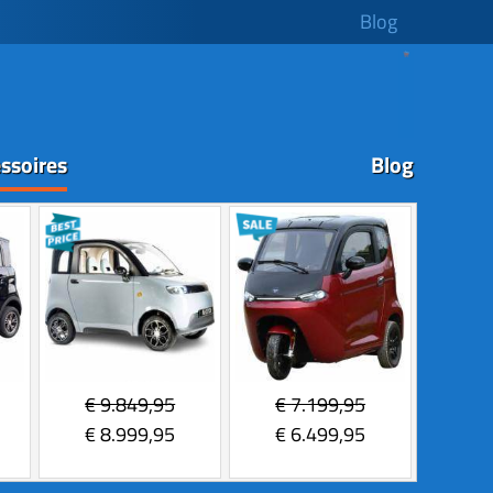
Blog
ssoires
Blog
€
9.849,95
€
7.199,95
€
8.999,95
€
6.499,95