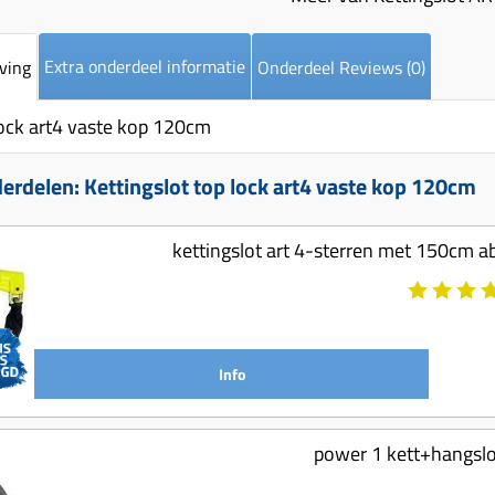
Extra onderdeel informatie
ving
Onderdeel Reviews (0)
lock art4 vaste kop 120cm
rdelen: Kettingslot top lock art4 vaste kop 120cm
kettingslot art 4-sterren met 150cm a
Info
power 1 kett+hangslo