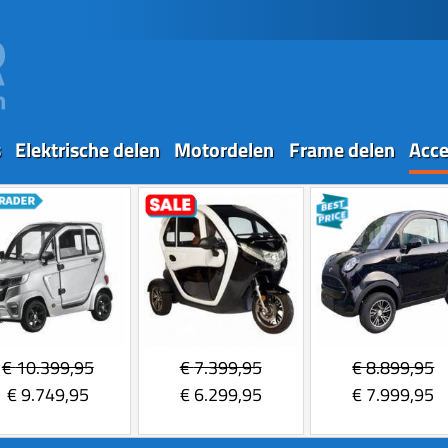
s
Elektrische delen
Motordelen
Frame delen
Acce
€
10.399,95
€
7.399,95
€
8.899,95
€
9.749,95
€
6.299,95
€
7.999,95