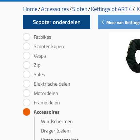
Home
/
Accessoires
/
Sloten
/
Kettingslot ART 4
/
K
Scooter onderdelen
Meer van Kettings
Fatbikes
Scooter kopen
Vespa
Zip
Sales
Elektrische delen
Motordelen
Frame delen
Accessoires
Windschermen
Drager (delen)