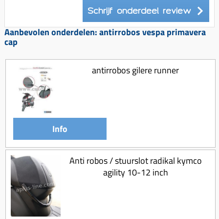
Koppeling compleet
Schrijf onderdeel review
Koppeling trekveer
Aanbevolen onderdelen: antirrobos vespa primavera
Ketting / tandwiel
cap
Koeling (delen)
antirrobos gilere runner
Overbrenging
Info
Anti robos / stuurslot radikal kymco
agility 10-12 inch