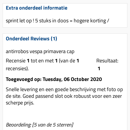
Uitlaat (delen)
Voordragers
Remsegmenten
Extra onderdeel informatie
Uitlaat bocht
Windschermen
Remklauw (delen)
sprint let op ! 5 stuks in doos = hogere korting /
Radiateur (delen)
Accessoires overig
Remschijven
Waterpomp (delen)
Zadel
Voorrem kabel
Onderdeel Reviews (1)
V-snaren
Gereedschap
Voorvork
antirrobos vespa primavera cap
Variorolsets
Speednut
Wiel (delen)
Recensie
1
tot en met
1
(van de
1
Resultaat:
Pulley
recensies).
1
Zadel
Variateur (delen)
Toegevoegd op: Tuesday, 06 October 2020
Standaard
Variokit
Snelle levering en een goede beschrijving met foto op
Kickstart (delen)
Voor tandwielen
de site. Goed passend slot ook robuust voor een zeer
scherpe prijs.
Zuigers
Origineel zuigers
Tomos opvoeren (kits)
Beoordeling:
[
5
van de 5 sterren]