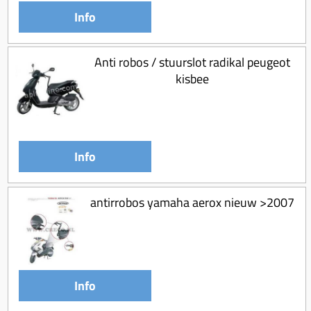
Info
Anti robos / stuurslot radikal peugeot
kisbee
Info
antirrobos yamaha aerox nieuw >2007
Info