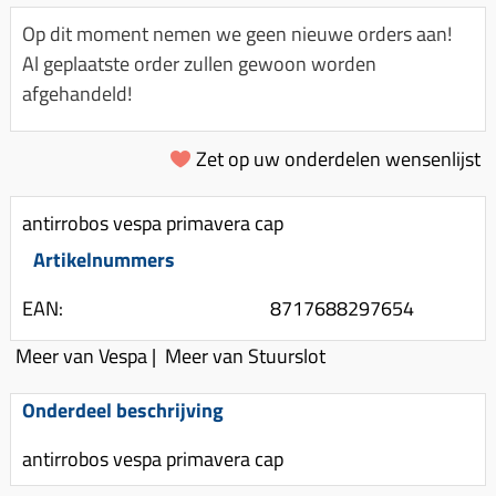
Km-teller aandrijving
Koffers
Spanningsregelaar
Op dit moment nemen we geen nieuwe orders aan!
Luchtfilter (delen)
Km teller kabel
Kinderzitje (scooter)
Al geplaatste order zullen gewoon worden
Toerenbegrenzer
Luchtfilter deksel
Kickstart deksel
Olie-onderhoudsmiddelen
afgehandeld!
Motor blokken
Remlichtschakelaar
Kickstartpedaal
Oppakbeugel
Membraan (delen)
Verlichting
Zet op uw onderdelen wensenlijst
Kickstart ronsel
Scooter alarm
Led verlichting
Motorblok (delen)
Schokbrekers
Scooterhoezen
antirrobos vespa primavera cap
Pakking (sets)
Spiegels
Scooter Kleding
Artikelnummers
Vlotterbak pakking
Stuurschakelaar
Crossbril
Powerfilter
EAN:
8717688297654
Stickers
Stuur (delen)
Schakel (delen)
Meer van Vespa
|
Meer van Stuurslot
Stuurslot
Remblokken
Sproeiers
Regenkleding
Rem (delen)
Onderdeel beschrijving
Spruitstuk (delen)
Rugsteun
Remgrepen en remhendels
antirrobos vespa primavera cap
Uitlaten compleet
Vespa accessoires
Remhevels