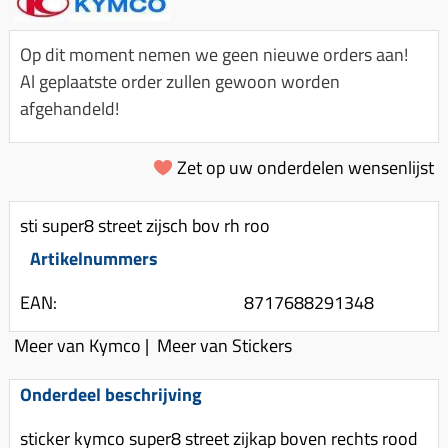
Km-teller aandrijving
Koffers
Spanningsregelaar
Luchtfilter (delen)
Km teller kabel
Kinderzitje (scooter)
Op dit moment nemen we geen nieuwe orders aan!
Toerenbegrenzer
Luchtfilter deksel
Kickstart deksel
Olie-onderhoudsmiddelen
Al geplaatste order zullen gewoon worden
Motor blokken
Remlichtschakelaar
afgehandeld!
Kickstartpedaal
Oppakbeugel
Membraan (delen)
Verlichting
Kickstart ronsel
Scooter alarm
Led verlichting
Zet op uw onderdelen wensenlijst
Motorblok (delen)
Schokbrekers
Scooterhoezen
Pakking (sets)
Spiegels
Scooter Kleding
sti super8 street zijsch bov rh roo
Vlotterbak pakking
Stuurschakelaar
Crossbril
Artikelnummers
Powerfilter
Stickers
Stuur (delen)
EAN:
8717688291348
Schakel (delen)
Stuurslot
Remblokken
Sproeiers
Meer van Kymco
|
Meer van Stickers
Regenkleding
Rem (delen)
Spruitstuk (delen)
Onderdeel beschrijving
Rugsteun
Remgrepen en remhendels
Uitlaten compleet
Vespa accessoires
Remhevels
sticker kymco super8 street zijkap boven rechts rood