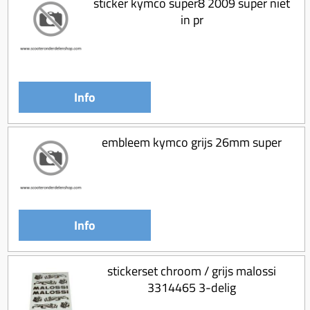
sticker kymco super8 2009 super niet
Koppeling compleet
in pr
Koppeling trekveer
Ketting / tandwiel
Koeling (delen)
Info
Overbrenging
embleem kymco grijs 26mm super
Info
stickerset chroom / grijs malossi
3314465 3-delig