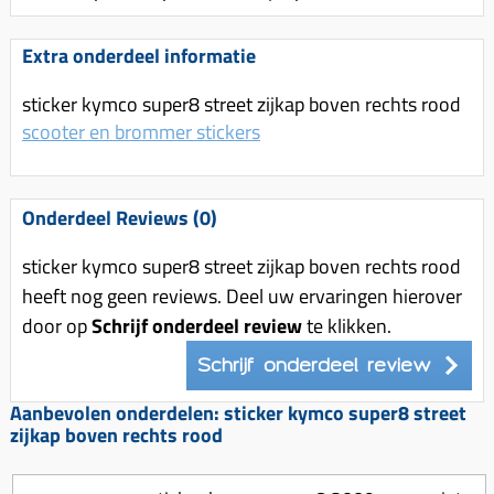
Uitlaat (delen)
Voordragers
Remsegmenten
Uitlaat bocht
Extra onderdeel informatie
Windschermen
Remklauw (delen)
Radiateur (delen)
Accessoires overig
Remschijven
sticker kymco super8 street zijkap boven rechts rood
Waterpomp (delen)
scooter en brommer stickers
Zadel
Voorrem kabel
V-snaren
Gereedschap
Voorvork
Variorolsets
Speednut
Onderdeel Reviews (0)
Wiel (delen)
Pulley
Zadel
sticker kymco super8 street zijkap boven rechts rood
Variateur (delen)
heeft nog geen reviews. Deel uw ervaringen hierover
Standaard
Variokit
door op
Schrijf onderdeel review
te klikken.
Kickstart (delen)
Voor tandwielen
Schrijf onderdeel review
Zuigers
Aanbevolen onderdelen: sticker kymco super8 street
Origineel zuigers
zijkap boven rechts rood
Tomos opvoeren (kits)