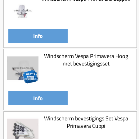
Koppeling compleet
Koppeling trekveer
Ketting / tandwiel
Info
Koeling (delen)
Overbrenging
Windscherm Vespa Primavera Hoog
met bevestigingsset
Info
Windscherm bevestigings Set Vespa
Primavera Cuppi