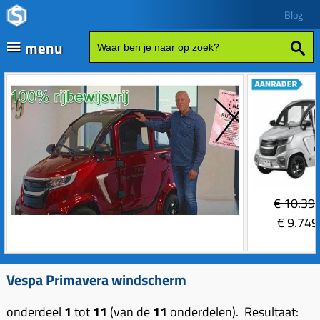
Blog
menu
Fatbikes
Scooter kopen
Vespa
Zip
Sales
€
10.39
Elektrische delen
€
9.749
Achterlicht
Motordelen
Bobine
Achter tandwielen
Vespa Primavera windscherm
Frame delen
Bougie 2-takt
Carburateurs (delen)
Achterbrug delen
Accessoires
onderdeel
1
tot
11
(van de
11
onderdelen). Resultaat: