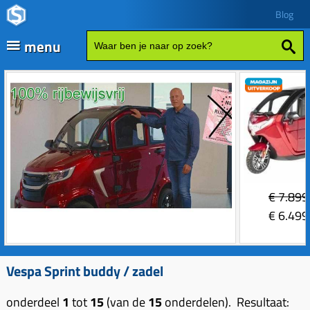
Blog
menu
Fatbikes
Scooter kopen
Vespa
Zip
Sales
€
7.899
Elektrische delen
€
6.499
Achterlicht
Motordelen
Bobine
Achter tandwielen
Vespa Sprint buddy / zadel
Frame delen
Bougie 2-takt
Carburateurs (delen)
Achterbrug delen
Accessoires
onderdeel
1
tot
15
(van de
15
onderdelen). Resultaat: