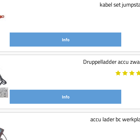
kabel set jumpst
Info
Druppelladder accu zwaa
Info
accu lader bc werkpl