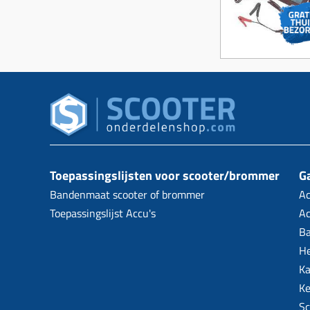
Toepassingslijsten voor scooter/brommer
Ga
Bandenmaat scooter of brommer
Ac
Toepassingslijst Accu's
Ac
B
H
Ka
Ke
Sc