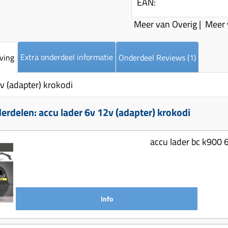
EAN:
Meer van Overig
|
Meer 
Extra onderdeel informatie
ving
Onderdeel Reviews (1)
v (adapter) krokodi
rdelen: accu lader 6v 12v (adapter) krokodi
accu lader bc k900 
Info