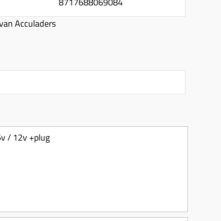
8717688069084
van Acculaders
6v / 12v +plug