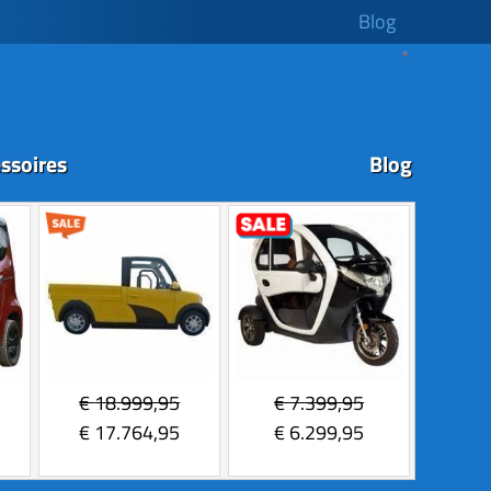
Blog
ssoires
Blog
€
18.999,95
€
7.399,95
€
17.764,95
€
6.299,95