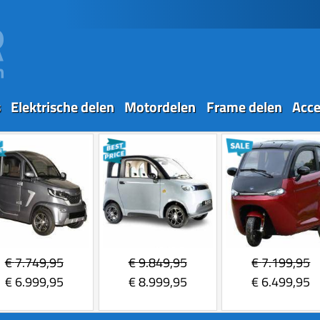
s
Elektrische delen
Motordelen
Frame delen
Acce
€
7.749,95
€
9.849,95
€
7.199,95
€
6.999,95
€
8.999,95
€
6.499,95