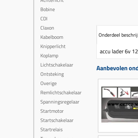
Achterlicht
Bobine
CDI
Claxon
Onderdeel beschrij
Kabelboom
Knipperlicht
accu lader 6v 12
Koplamp
Lichtschakelaar
Aanbevolen onde
Ontsteking
Overige
Remlichtschakelaar
Spanningsregelaar
Startmotor
Startschakelaar
Startrelais