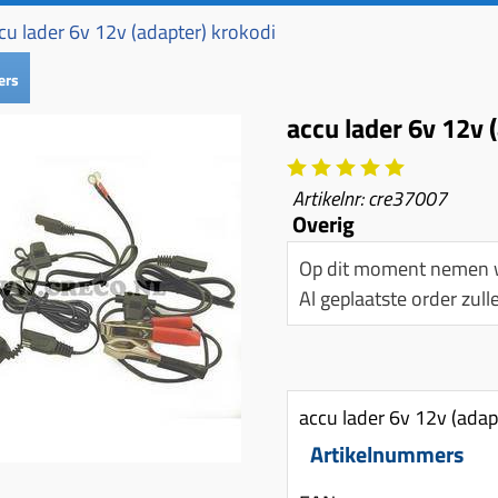
cu lader 6v 12v (adapter) krokodi
ers
accu lader 6v 12v 
Artikelnr:
cre37007
Overig
Op dit moment nemen w
Al geplaatste order zu
accu lader 6v 12v (adap
Artikelnummers