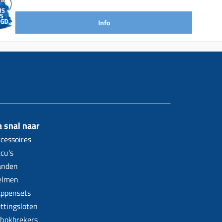
Info
 snal naar
cessoires
cu's
anden
elmen
ppensets
ttingsloten
hokbrekers