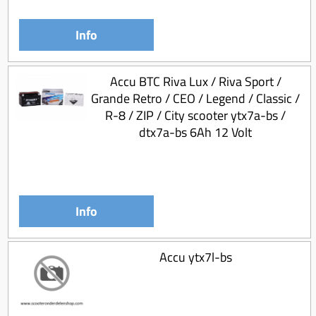
Koppeling compleet
Koppeling trekveer
Info
Ketting / tandwiel
Accu BTC Riva Lux / Riva Sport /
Koeling (delen)
Grande Retro / CEO / Legend / Classic /
Overbrenging
R-8 / ZIP / City scooter ytx7a-bs /
dtx7a-bs 6Ah 12 Volt
Info
Accu ytx7l-bs