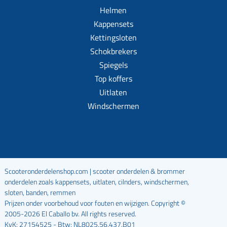
Helmen
Kappensets
Kettingsloten
Schokbrekers
Spiegels
Top koffers
Uitlaten
Windschermen
Scooteronderdelenshop.com | scooter onderdelen & brommer
onderdelen zoals kappensets, uitlaten, cilnders, windschermen,
sloten, banden, remmen
Prijzen onder voorbehoud voor fouten en wijzigen. Copyright ©
2005-2026 El Caballo bv. All rights reserved.
KvK: 27154525 - Btw: NL8025.56.437.B01