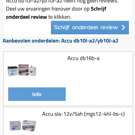
Accu db10l-a2/yb10l-a2 heeft nog geen reviews.
Uitlaat (delen)
Voordragers
Remsegmenten
Deel uw ervaringen hierover door op
Schrijf
Uitlaat bocht
onderdeel review
Windschermen
te klikken.
Remklauw (delen)
Radiateur (delen)
Accessoires overig
Remschijven
Schrijf onderdeel review
Waterpomp (delen)
Zadel
Voorrem kabel
Aanbevolen onderdelen: Accu db10l-a2/yb10l-a2
V-snaren
Gereedschap
Voorvork
Variorolsets
Accu db16b-a
Speednut
Wiel (delen)
Pulley
Zadel
Variateur (delen)
Standaard
Variokit
Kickstart (delen)
Info
Voor tandwielen
Zuigers
Accu sla-12v/5ah (mgs12-4hl-bs-c)
Origineel zuigers
Tomos opvoeren (kits)