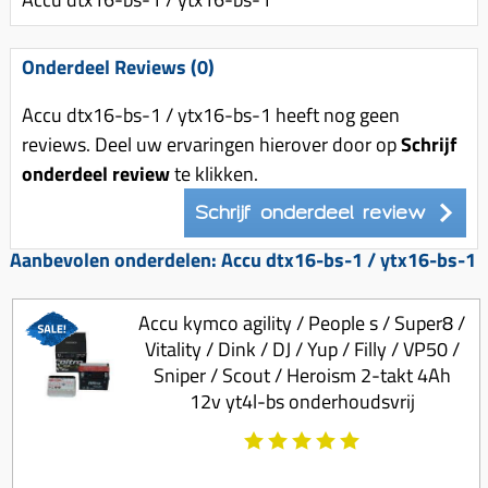
Uitlaat (delen)
Voordragers
Remsegmenten
Uitlaat bocht
Windschermen
Remklauw (delen)
Onderdeel Reviews (0)
Radiateur (delen)
Accessoires overig
Remschijven
Accu dtx16-bs-1 / ytx16-bs-1 heeft nog geen
Waterpomp (delen)
Zadel
Voorrem kabel
reviews. Deel uw ervaringen hierover door op
Schrijf
V-snaren
onderdeel review
te klikken.
Gereedschap
Voorvork
Variorolsets
Speednut
Schrijf onderdeel review
Wiel (delen)
Pulley
Zadel
Aanbevolen onderdelen: Accu dtx16-bs-1 / ytx16-bs-1
Variateur (delen)
Standaard
Variokit
Accu kymco agility / People s / Super8 /
Kickstart (delen)
Vitality / Dink / DJ / Yup / Filly / VP50 /
Voor tandwielen
Sniper / Scout / Heroism 2-takt 4Ah
Zuigers
12v yt4l-bs onderhoudsvrij
Origineel zuigers
Tomos opvoeren (kits)