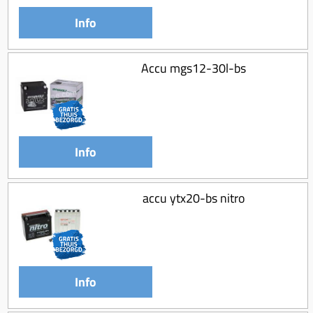
Koppeling compleet
Info
Koppeling trekveer
Ketting / tandwiel
Accu mgs12-30l-bs
Koeling (delen)
Overbrenging
Info
accu ytx20-bs nitro
Info