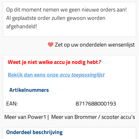
Km-teller aandrijving
Koffers
Spanningsregelaar
Op dit moment nemen we geen nieuwe orders aan!
Luchtfilter (delen)
Km teller kabel
Kinderzitje (scooter)
Al geplaatste order zullen gewoon worden
Toerenbegrenzer
Luchtfilter deksel
Kickstart deksel
Olie-onderhoudsmiddelen
afgehandeld!
Motor blokken
Remlichtschakelaar
Kickstartpedaal
Oppakbeugel
Membraan (delen)
Verlichting
Zet op uw onderdelen wensenlijst
Kickstart ronsel
Scooter alarm
Led verlichting
Motorblok (delen)
Schokbrekers
Scooterhoezen
Weet je niet welke accu je nodig hebt
?
Pakking (sets)
Spiegels
Scooter Kleding
Vlotterbak pakking
Bekijk dan eens onze
accu toepassinglijst
Stuurschakelaar
Crossbril
Powerfilter
Stickers
Stuur (delen)
Artikelnummers
Schakel (delen)
Stuurslot
Remblokken
EAN:
8717688000193
Sproeiers
Regenkleding
Rem (delen)
Meer van Power1
|
Meer van Brommer / scooter accu's
Spruitstuk (delen)
Rugsteun
Remgrepen en remhendels
Uitlaten compleet
Onderdeel beschrijving
Vespa accessoires
Remhevels