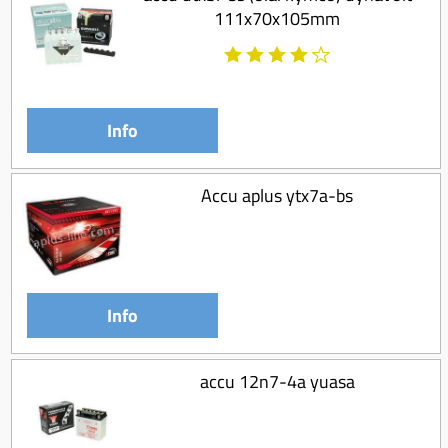
Koppeling compleet
111x70x105mm
Koppeling trekveer
Ketting / tandwiel
Koeling (delen)
Info
Overbrenging
Accu aplus ytx7a-bs
Info
accu 12n7-4a yuasa