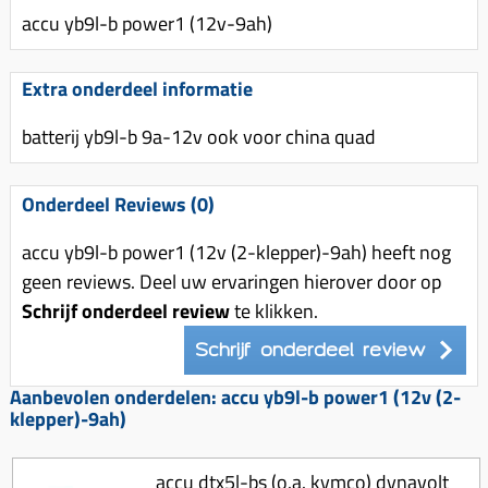
Uitlaat (delen)
Voordragers
Remsegmenten
accu yb9l-b power1 (12v-9ah)
Uitlaat bocht
Windschermen
Remklauw (delen)
Radiateur (delen)
Extra onderdeel informatie
Accessoires overig
Remschijven
Waterpomp (delen)
batterij yb9l-b 9a-12v ook voor china quad
Zadel
Voorrem kabel
V-snaren
Gereedschap
Voorvork
Variorolsets
Onderdeel Reviews (0)
Speednut
Wiel (delen)
Pulley
accu yb9l-b power1 (12v (2-klepper)-9ah) heeft nog
Zadel
Variateur (delen)
geen reviews. Deel uw ervaringen hierover door op
Standaard
Schrijf onderdeel review
Variokit
te klikken.
Kickstart (delen)
Voor tandwielen
Schrijf onderdeel review
Zuigers
Aanbevolen onderdelen: accu yb9l-b power1 (12v (2-
klepper)-9ah)
Origineel zuigers
Tomos opvoeren (kits)
accu dtx5l-bs (o.a. kymco) dynavolt