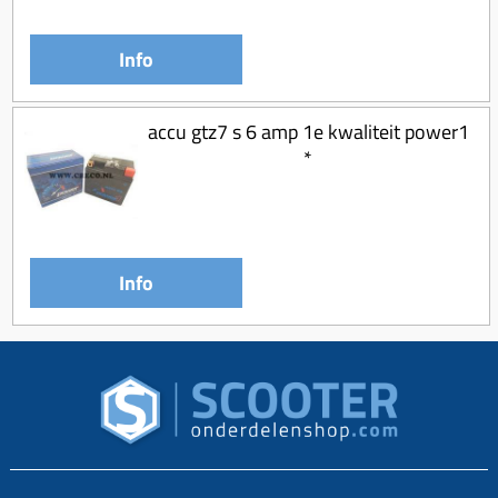
Info
accu gtz7 s 6 amp 1e kwaliteit power1
*
Info