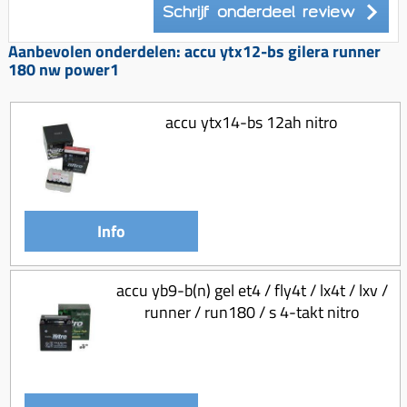
Schrijf onderdeel review
Aanbevolen onderdelen: accu ytx12-bs gilera runner
180 nw power1
accu ytx14-bs 12ah nitro
Info
accu yb9-b(n) gel et4 / fly4t / lx4t / lxv /
runner / run180 / s 4-takt nitro