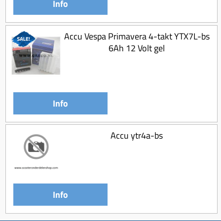
Info
Accu Vespa Primavera 4-takt YTX7L-bs
6Ah 12 Volt gel
Info
Accu ytr4a-bs
Info