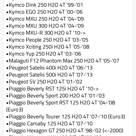
•Kymco Dink 250 H2O 4T '99-'01
•Kymco EGO 250 H2O 4T '00-'06
•Kymco MXU 250 H2O 4T '04-'09
•Kymco MXU 300 H2O 4T '04-'09
•Kymco MXU-R 300 H2O 4T '10->
•Kymco People 250 H2O 4T '03-'05
•Kymco Xciting 250i H2O 4T '05-'08
•Kymco Yup 250 H2O 4T '03-'06
•Malaguti F12 Phantom Max 250 H2O 4T '05-'07
•Peugeot Satelis 400i H2O 4T '06-'13
•Peugeot Satelis 500i H2O 4T '07-'13
•Peugeot SV 250 H2O 4T '01-'02
•Piaggio Beverly RST 125i H2O 4T '10->
•Piaggio Beverly Sport 200 H2O 4T '01-'03
•Piaggio Beverly Sport RST 125 H2O 4T '04-'08
(Euro3)
•Piaggio Beverly Tourer 125 H2O 4T '07-'10 (Euro3)
•Piaggio Carnaby 125 H2O 4T '07-'10
•Piaggio Hexagon GT 250 H2O 4T '98-'02 (<-2000)