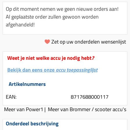
Km-teller aandrijving
Koffers
Spanningsregelaar
Op dit moment nemen we geen nieuwe orders aan!
Luchtfilter (delen)
Km teller kabel
Kinderzitje (scooter)
Al geplaatste order zullen gewoon worden
Toerenbegrenzer
Luchtfilter deksel
Kickstart deksel
Olie-onderhoudsmiddelen
afgehandeld!
Motor blokken
Remlichtschakelaar
Kickstartpedaal
Oppakbeugel
Membraan (delen)
Verlichting
Zet op uw onderdelen wensenlijst
Kickstart ronsel
Scooter alarm
Led verlichting
Motorblok (delen)
Schokbrekers
Scooterhoezen
Weet je niet welke accu je nodig hebt
?
Pakking (sets)
Spiegels
Scooter Kleding
Vlotterbak pakking
Bekijk dan eens onze
accu toepassinglijst
Stuurschakelaar
Crossbril
Powerfilter
Stickers
Stuur (delen)
Artikelnummers
Schakel (delen)
Stuurslot
Remblokken
EAN:
8717688000117
Sproeiers
Regenkleding
Rem (delen)
Meer van Power1
|
Meer van Brommer / scooter accu's
Spruitstuk (delen)
Rugsteun
Remgrepen en remhendels
Uitlaten compleet
Onderdeel beschrijving
Vespa accessoires
Remhevels