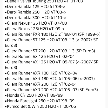
•Benelli Velvet Touring 250 H2O 4T '01-'03
Koppeling compleet
•Derbi Rambla 125 H2O 4T '08->
Koppeling trekveer
•Derbi Rambla 250i H2O 4T '08->
•Derbi Rambla 300i H2O 4T '10->
Ketting / tandwiel
•Gilera Nexus 125 H2O 4T '07-'08
•Gilera Nexus 125i H2O 4T '09->
Koeling (delen)
•Gilera Runner FXR 180 H2O 2T '98-'01 (SP 1999->)
Overbrenging
•Gilera Runner ST 125 H2O 4T '08-'13 (<-2007/ SP
Euro3)
•Gilera Runner ST 200 H2O 4T '08-'13 (SP Euro3)
•Gilera Runner VX 125 H2O 4T '02-'04
•Gilera Runner VX 125 H2O 4T '05-'07 (<-2007/ SP
Euro3)
•Gilera Runner VXR 180 H2O 4T '02-'04
•Gilera Runner VXR 180 H2O 4T '05-'06 (<-2007)
•Gilera Runner VXR 200 H2O 4T '02-04
•Gilera Runner VXR 200 H2O 4T '05-'07 (SP Euro3)
•Honda CN 250 H2O 4T '86-'99
•Honda Foresight 250 H2O 4T '98-'99
•Kymco Bet & Win 250 H2O 4T '00-'06