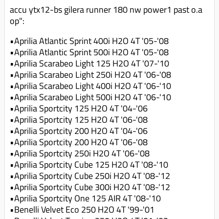
Uitlaat (delen)
accu ytx12-bs gilera runner 180 nw power1 past o.a
Voordragers
Remsegmenten
Uitlaat bocht
op":
Windschermen
Remklauw (delen)
Radiateur (delen)
•Aprilia Atlantic Sprint 400i H2O 4T '05-'08
Accessoires overig
Remschijven
•Aprilia Atlantic Sprint 500i H2O 4T '05-'08
Waterpomp (delen)
Zadel
Voorrem kabel
•Aprilia Scarabeo Light 125 H2O 4T '07-'10
V-snaren
•Aprilia Scarabeo Light 250i H2O 4T '06-'08
Gereedschap
Voorvork
•Aprilia Scarabeo Light 400i H2O 4T '06-'10
Variorolsets
Speednut
•Aprilia Scarabeo Light 500i H2O 4T '06-'10
Wiel (delen)
Pulley
•Aprilia Sportcity 125 H2O 4T '04-'06
Zadel
•Aprilia Sportcity 125 H2O 4T '06-'08
Variateur (delen)
•Aprilia Sportcity 200 H2O 4T '04-'06
Standaard
Variokit
•Aprilia Sportcity 200 H2O 4T '06-'08
Kickstart (delen)
•Aprilia Sportcity 250i H2O 4T '06-'08
Voor tandwielen
•Aprilia Sportcity Cube 125 H2O 4T '08-'10
Zuigers
•Aprilia Sportcity Cube 250i H2O 4T '08-'12
•Aprilia Sportcity Cube 300i H2O 4T '08-'12
Origineel zuigers
•Aprilia Sportcity One 125 AIR 4T '08-'10
Tomos opvoeren (kits)
•Benelli Velvet Eco 250 H2O 4T '99-'01