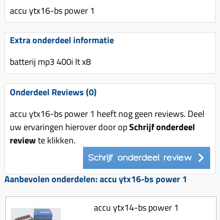
Uitlaat (delen)
Voordragers
Remsegmenten
accu ytx16-bs power 1
Uitlaat bocht
Windschermen
Remklauw (delen)
Radiateur (delen)
Extra onderdeel informatie
Accessoires overig
Remschijven
Waterpomp (delen)
batterij mp3 400i lt x8
Zadel
Voorrem kabel
V-snaren
Gereedschap
Voorvork
Variorolsets
Onderdeel Reviews (0)
Speednut
Wiel (delen)
Pulley
accu ytx16-bs power 1 heeft nog geen reviews. Deel
Zadel
Variateur (delen)
uw ervaringen hierover door op
Schrijf onderdeel
Standaard
review
Variokit
te klikken.
Kickstart (delen)
Voor tandwielen
Schrijf onderdeel review
Zuigers
Aanbevolen onderdelen: accu ytx16-bs power 1
Origineel zuigers
accu ytx14-bs power 1
Tomos opvoeren (kits)