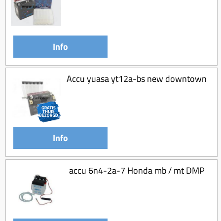
Koppeling compleet
Koppeling trekveer
Ketting / tandwiel
Info
Koeling (delen)
Overbrenging
Accu yuasa yt12a-bs new downtown
Info
accu 6n4-2a-7 Honda mb / mt DMP