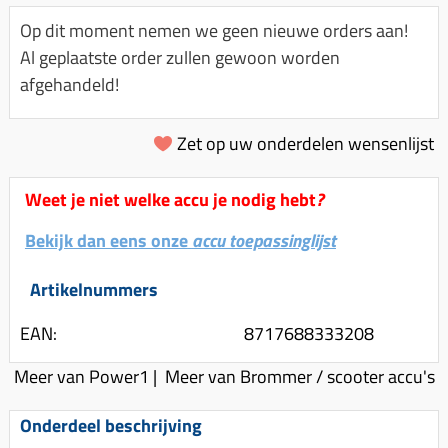
Km-teller aandrijving
Koffers
Spanningsregelaar
Op dit moment nemen we geen nieuwe orders aan!
Luchtfilter (delen)
Km teller kabel
Kinderzitje (scooter)
Al geplaatste order zullen gewoon worden
Toerenbegrenzer
Luchtfilter deksel
Kickstart deksel
Olie-onderhoudsmiddelen
afgehandeld!
Motor blokken
Remlichtschakelaar
Kickstartpedaal
Oppakbeugel
Membraan (delen)
Verlichting
Zet op uw onderdelen wensenlijst
Kickstart ronsel
Scooter alarm
Led verlichting
Motorblok (delen)
Schokbrekers
Scooterhoezen
Weet je niet welke accu je nodig hebt
?
Pakking (sets)
Spiegels
Scooter Kleding
Vlotterbak pakking
Bekijk dan eens onze
accu toepassinglijst
Stuurschakelaar
Crossbril
Powerfilter
Stickers
Stuur (delen)
Artikelnummers
Schakel (delen)
Stuurslot
Remblokken
EAN:
8717688333208
Sproeiers
Regenkleding
Rem (delen)
Meer van Power1
|
Meer van Brommer / scooter accu's
Spruitstuk (delen)
Rugsteun
Remgrepen en remhendels
Uitlaten compleet
Onderdeel beschrijving
Vespa accessoires
Remhevels