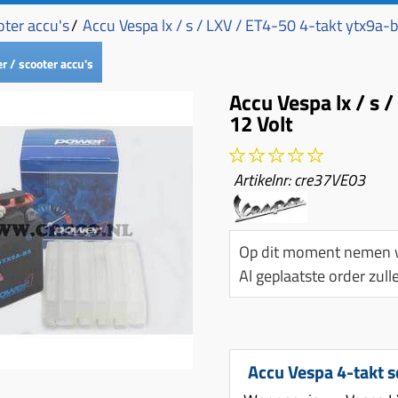
ter accu's
/
Accu Vespa lx / s / LXV / ET4-50 4-takt ytx9a-
 / scooter accu's
Accu Vespa lx / s 
12 Volt
Artikelnr:
cre37VE03
Op dit moment nemen w
Al geplaatste order zu
Accu Vespa 4-takt s