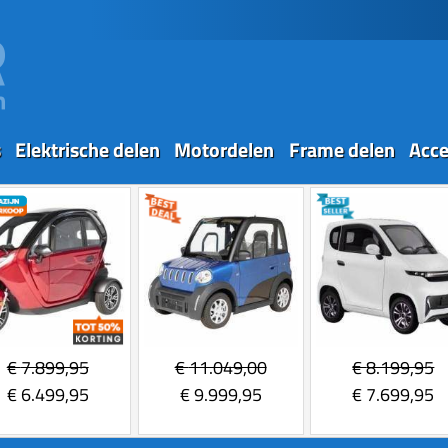
s
Elektrische delen
Motordelen
Frame delen
Acce
€
7.899,95
€
11.049,00
€
8.199,95
€
6.499,95
€
9.999,95
€
7.699,95