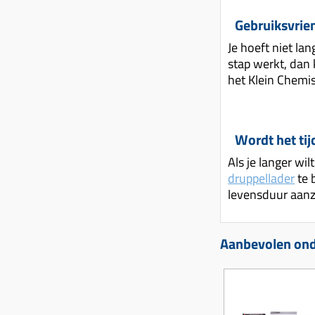
Gebruiksvrien
Je hoeft niet la
stap werkt, dan 
het Klein Chemis
Wordt het tij
Als je langer w
druppellader
te 
levensduur aanzi
Aanbevolen onde