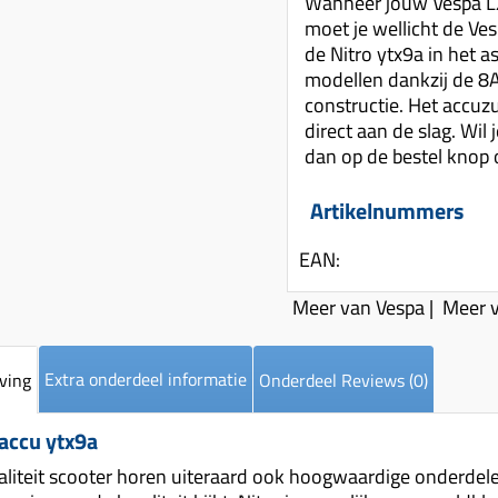
Wanneer jouw Vespa LX,
moet je wellicht de Ve
de Nitro ytx9a in het a
modellen dankzij de 8
constructie. Het accuz
direct aan de slag. Wil
dan op de bestel knop 
Artikelnummers
EAN:
Meer van Vespa
|
Meer v
Extra onderdeel informatie
ving
Onderdeel Reviews (0)
 accu ytx9a
liteit scooter horen uiteraard ook hoogwaardige onderdelen