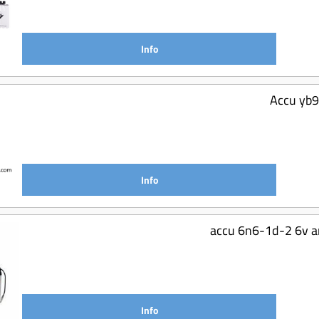
Info
Accu yb9
Info
accu 6n6-1d-2 6v a
Info