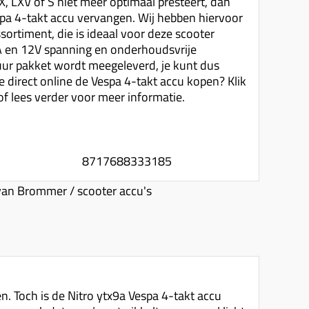
 LXV of S niet meer optimaal presteert, dan
spa 4-takt accu vervangen. Wij hebben hiervoor
ssortiment, die is ideaal voor deze scooter
A en 12V spanning en onderhoudsvrije
uur pakket wordt meegeleverd, je kunt dus
 je direct online de Vespa 4-takt accu kopen? Klik
of lees verder voor meer informatie.
8717688333185
an Brommer / scooter accu's
. Toch is de Nitro ytx9a Vespa 4-takt accu