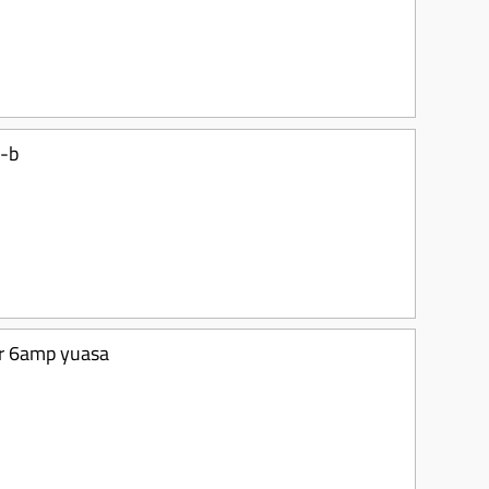
-b
r 6amp yuasa