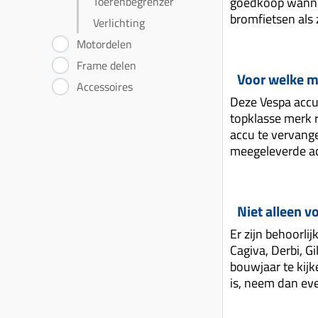
Toerenbegrenzer
goedkoop wanneer
bromfietsen als 
Verlichting
Motordelen
Frame delen
Voor welke m
Accessoires
Deze Vespa accu
topklasse merk r
accu te vervang
meegeleverde ac
Niet alleen v
Er zijn behoorli
Cagiva, Derbi, Gi
bouwjaar te kij
is, neem dan ev