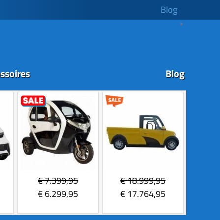
Blog
ssoires
Blog
€
7.399,95
€
18.999,95
€
6.299,95
€
17.764,95