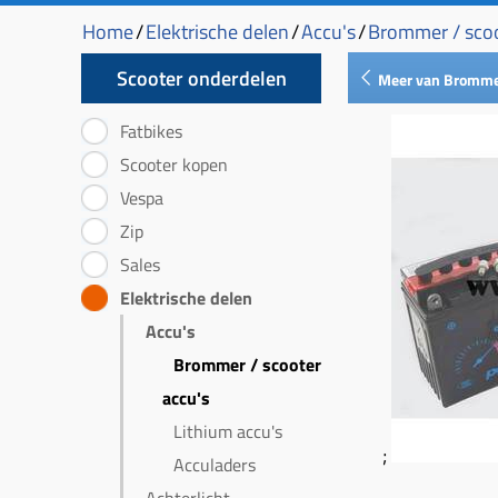
Home
/
Elektrische delen
/
Accu's
/
Brommer / scoo
Scooter onderdelen
Meer van Brommer
Fatbikes
Scooter kopen
Vespa
Zip
Sales
Elektrische delen
Accu's
Brommer / scooter
accu's
Lithium accu's
;
Acculaders