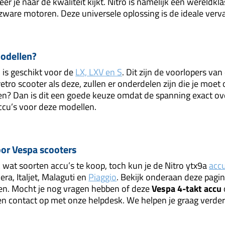
 je naar de kwaliteit kijkt. Nitro is namelijk een wereldkl
zware motoren. Deze universele oplossing is de ideale verv
odellen?
 is geschikt voor de
LX, LXV en S
. Dit zijn de voorlopers va
etro scooter als deze, zullen er onderdelen zijn die je moe
en? Dan is dit een goede keuze omdat de spanning exact 
cu’s voor deze modellen.
oor Vespa scooters
jk wat soorten accu’s te koop, toch kun je de Nitro ytx9a
acc
lera, Italjet, Malaguti en
Piaggio
. Bekijk onderaan deze pagin
ken. Mocht je nog vragen hebben of deze
Vespa 4-takt accu
en contact op met onze helpdesk. We helpen je graag verder