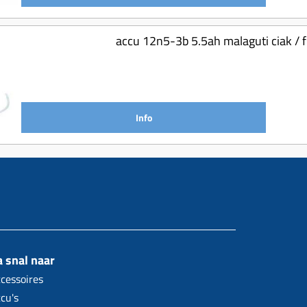
accu 12n5-3b 5.5ah malaguti ciak / 
Info
 snal naar
cessoires
cu's