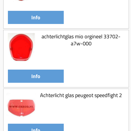
Koppeling compleet
Koppeling trekveer
Info
Ketting / tandwiel
Koeling (delen)
achterlichtglas mio orgineel 33702-
a7w-000
Overbrenging
Info
Achterlicht glas peugeot speedfight 2
Info