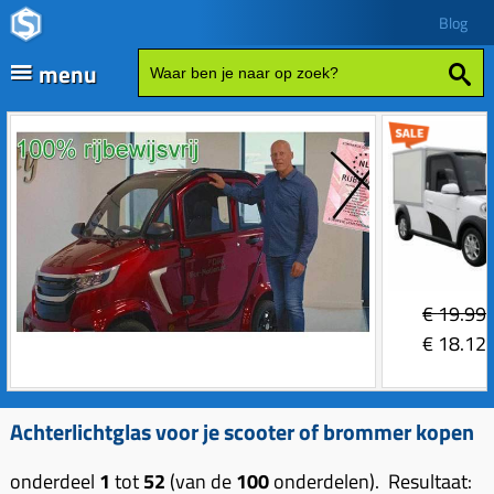
Blog
menu
Fatbikes
Scooter kopen
Vespa
Zip
Sales
€
19.99
Elektrische delen
€
18.12
Achterlicht
Motordelen
Bobine
Achter tandwielen
Achterlichtglas voor je scooter of brommer kopen
Frame delen
Bougie 2-takt
Carburateurs (delen)
Achterbrug delen
Accessoires
onderdeel
1
tot
52
(van de
100
onderdelen). Resultaat: