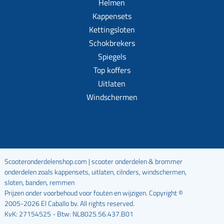
Helmen
Kappensets
Kettingsloten
Schokbrekers
Spiegels
Top koffers
Uitlaten
Windschermen
Scooteronderdelenshop.com | scooter onderdelen & brommer
onderdelen zoals kappensets, uitlaten, cilnders, windschermen,
sloten, banden, remmen
Prijzen onder voorbehoud voor fouten en wijzigen. Copyright ©
2005-2026 El Caballo bv. All rights reserved.
KvK: 27154525 - Btw: NL8025.56.437.B01