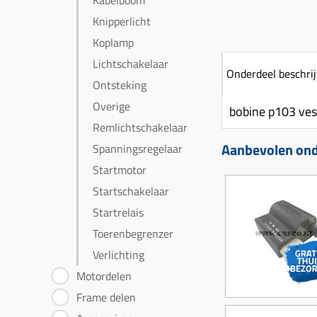
Kabelboom
Knipperlicht
Koplamp
Lichtschakelaar
Onderdeel beschrij
Ontsteking
Overige
bobine p103 ves
Remlichtschakelaar
Aanbevolen ond
Spanningsregelaar
Startmotor
Startschakelaar
Startrelais
Toerenbegrenzer
Verlichting
Motordelen
Frame delen