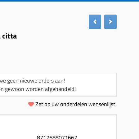
 citta
e geen nieuwe orders aan!
llen gewoon worden afgehandeld!
Zet op uw onderdelen wensenlijst
8717688071667