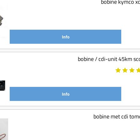
bobine kymco xc
Info
bobine / cdi-unit 45km sc
Info
bobine met cdi tom