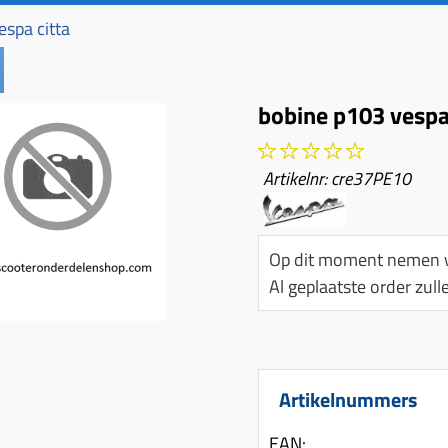
spa citta
bobine p103 vespa
Artikelnr:
cre37PE10
Op dit moment nemen w
Al geplaatste order zu
Artikelnummers
EAN: