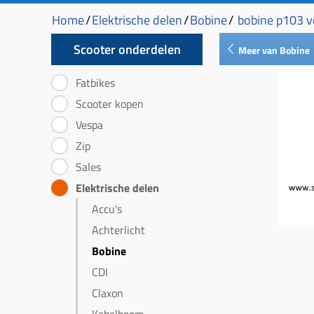
Home
/
Elektrische delen
/
Bobine
/
bobine p103 ve
Scooter onderdelen
Meer van Bobine
Fatbikes
Scooter kopen
Vespa
Zip
Sales
Elektrische delen
Accu's
Achterlicht
Bobine
CDI
Claxon