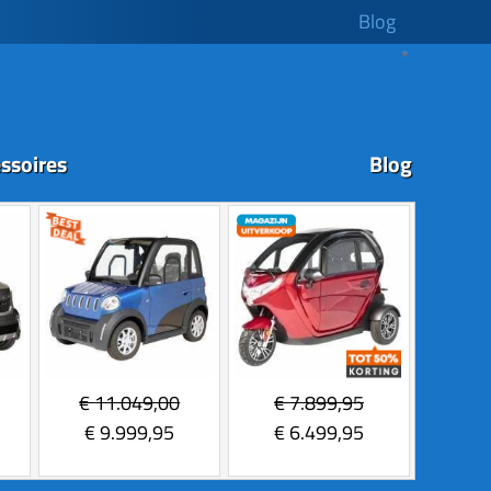
Blog
ssoires
Blog
€
11.049,00
€
7.899,95
€
9.999,95
€
6.499,95