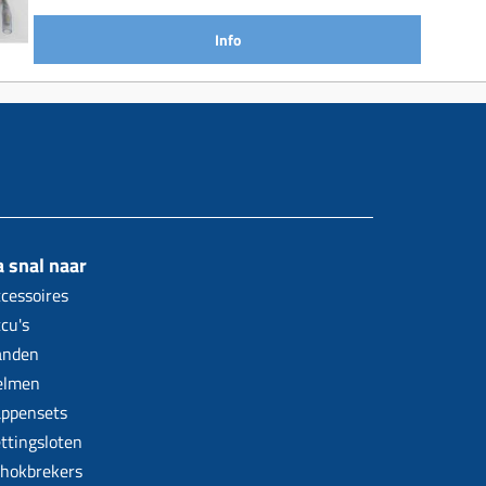
Info
 snal naar
cessoires
cu's
anden
elmen
ppensets
ttingsloten
hokbrekers