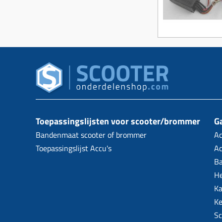
Toepassingslijsten voor scooter/brommer
Ga
Bandenmaat scooter of brommer
Ac
Toepassingslijst Accu's
Ac
B
H
Ka
Ke
Sc