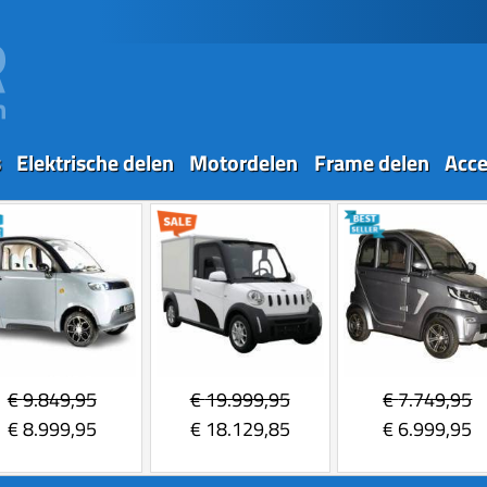
s
Elektrische delen
Motordelen
Frame delen
Acce
€
9.849,95
€
19.999,95
€
7.749,95
€
8.999,95
€
18.129,85
€
6.999,95