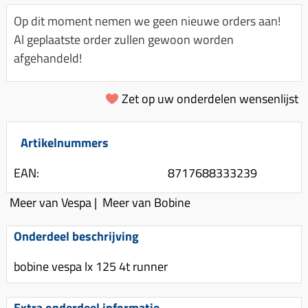
Km-teller aandrijving
Koffers
Spanningsregelaar
Op dit moment nemen we geen nieuwe orders aan!
Luchtfilter (delen)
Km teller kabel
Kinderzitje (scooter)
Al geplaatste order zullen gewoon worden
Toerenbegrenzer
Luchtfilter deksel
Kickstart deksel
Olie-onderhoudsmiddelen
afgehandeld!
Motor blokken
Remlichtschakelaar
Kickstartpedaal
Oppakbeugel
Membraan (delen)
Verlichting
Zet op uw onderdelen wensenlijst
Kickstart ronsel
Scooter alarm
Led verlichting
Motorblok (delen)
Schokbrekers
Scooterhoezen
Pakking (sets)
Artikelnummers
Spiegels
Scooter Kleding
Vlotterbak pakking
EAN:
8717688333239
Stuurschakelaar
Crossbril
Powerfilter
Stickers
Stuur (delen)
Meer van Vespa
|
Meer van Bobine
Schakel (delen)
Stuurslot
Remblokken
Onderdeel beschrijving
Sproeiers
Regenkleding
Rem (delen)
Spruitstuk (delen)
bobine vespa lx 125 4t runner
Rugsteun
Remgrepen en remhendels
Uitlaten compleet
Vespa accessoires
Remhevels
Extra onderdeel informatie