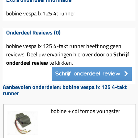
Uitlaat (delen)
Voordragers
Remsegmenten
Uitlaat bocht
bobine vespa lx 125 4t runner
Windschermen
Remklauw (delen)
Radiateur (delen)
Accessoires overig
Remschijven
Onderdeel Reviews (0)
Waterpomp (delen)
Zadel
Voorrem kabel
V-snaren
bobine vespa lx 125 4-takt runner heeft nog geen
Gereedschap
Voorvork
reviews. Deel uw ervaringen hierover door op
Schrijf
Variorolsets
Speednut
Wiel (delen)
onderdeel review
te klikken.
Pulley
Zadel
Schrijf onderdeel review
Variateur (delen)
Standaard
Aanbevolen onderdelen: bobine vespa lx 125 4-takt
Variokit
runner
Kickstart (delen)
Voor tandwielen
Zuigers
bobine + cdi tomos youngster
Origineel zuigers
Tomos opvoeren (kits)