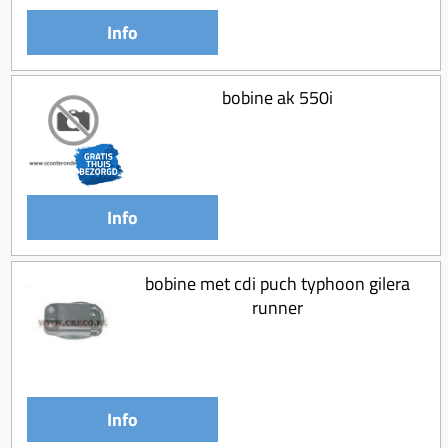
Koppeling compleet
Info
Koppeling trekveer
Ketting / tandwiel
bobine ak 550i
Koeling (delen)
Overbrenging
Info
bobine met cdi puch typhoon gilera
runner
Info