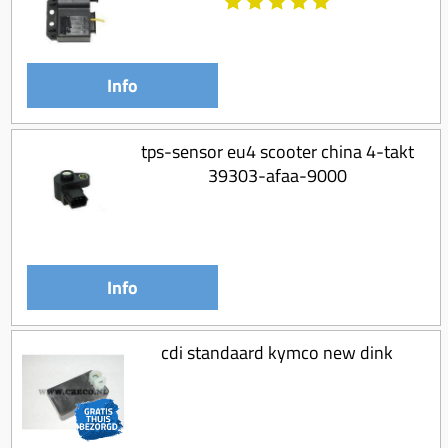
Koppeling compleet
Koppeling trekveer
Ketting / tandwiel
Info
Koeling (delen)
tps-sensor eu4 scooter china 4-takt
Overbrenging
39303-afaa-9000
Info
cdi standaard kymco new dink