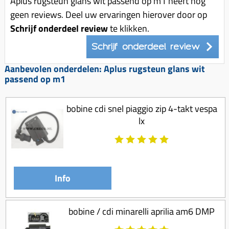
Aplus rugsteun glans wit passend op m1 heeft nog
Uitlaat (delen)
Voordragers
Remsegmenten
geen reviews. Deel uw ervaringen hierover door op
Uitlaat bocht
Schrijf onderdeel review
Windschermen
te klikken.
Remklauw (delen)
Radiateur (delen)
Accessoires overig
Remschijven
Schrijf onderdeel review
Waterpomp (delen)
Zadel
Voorrem kabel
Aanbevolen onderdelen: Aplus rugsteun glans wit
V-snaren
passend op m1
Gereedschap
Voorvork
Variorolsets
Speednut
Wiel (delen)
bobine cdi snel piaggio zip 4-takt vespa
Pulley
Zadel
lx
Variateur (delen)
Standaard
Variokit
Kickstart (delen)
Voor tandwielen
Info
Zuigers
Origineel zuigers
bobine / cdi minarelli aprilia am6 DMP
Tomos opvoeren (kits)