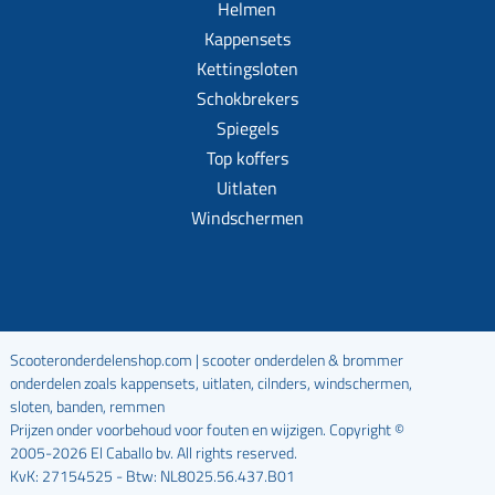
Helmen
Kappensets
Kettingsloten
Schokbrekers
Spiegels
Top koffers
Uitlaten
Windschermen
Scooteronderdelenshop.com | scooter onderdelen & brommer
onderdelen zoals kappensets, uitlaten, cilnders, windschermen,
sloten, banden, remmen
Prijzen onder voorbehoud voor fouten en wijzigen. Copyright ©
2005-2026 El Caballo bv. All rights reserved.
KvK: 27154525 - Btw: NL8025.56.437.B01