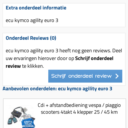
Uitlaat (delen)
Voordragers
Remsegmenten
Extra onderdeel informatie
Uitlaat bocht
Windschermen
Remklauw (delen)
ecu kymco agility euro 3
Radiateur (delen)
Accessoires overig
Remschijven
Waterpomp (delen)
Zadel
Voorrem kabel
Onderdeel Reviews (0)
V-snaren
Gereedschap
Voorvork
ecu kymco agility euro 3 heeft nog geen reviews. Deel
Variorolsets
Speednut
Wiel (delen)
uw ervaringen hierover door op
Schrijf onderdeel
Pulley
review
te klikken.
Zadel
Variateur (delen)
Schrijf onderdeel review
Standaard
Variokit
Kickstart (delen)
Aanbevolen onderdelen: ecu kymco agility euro 3
Voor tandwielen
Zuigers
Cdi + afstandbediening vespa / piaggio
Origineel zuigers
scooters 4takt 4 klepper 25 / 45 km
Tomos opvoeren (kits)