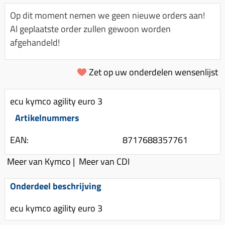
Km-teller aandrijving
Koffers
Spanningsregelaar
Op dit moment nemen we geen nieuwe orders aan!
Luchtfilter (delen)
Km teller kabel
Kinderzitje (scooter)
Al geplaatste order zullen gewoon worden
Toerenbegrenzer
Luchtfilter deksel
Kickstart deksel
Olie-onderhoudsmiddelen
afgehandeld!
Motor blokken
Remlichtschakelaar
Kickstartpedaal
Oppakbeugel
Membraan (delen)
Verlichting
Zet op uw onderdelen wensenlijst
Kickstart ronsel
Scooter alarm
Led verlichting
Motorblok (delen)
Schokbrekers
Scooterhoezen
ecu kymco agility euro 3
Pakking (sets)
Spiegels
Scooter Kleding
Artikelnummers
Vlotterbak pakking
Stuurschakelaar
Crossbril
Powerfilter
EAN:
8717688357761
Stickers
Stuur (delen)
Schakel (delen)
Meer van Kymco
|
Meer van CDI
Stuurslot
Remblokken
Sproeiers
Regenkleding
Rem (delen)
Onderdeel beschrijving
Spruitstuk (delen)
Rugsteun
Remgrepen en remhendels
ecu kymco agility euro 3
Uitlaten compleet
Vespa accessoires
Remhevels