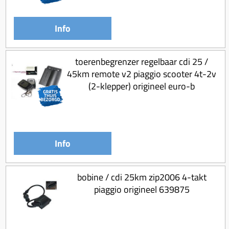
Koppeling compleet
Koppeling trekveer
Info
Ketting / tandwiel
Koeling (delen)
toerenbegrenzer regelbaar cdi 25 /
45km remote v2 piaggio scooter 4t-2v
Overbrenging
(2-klepper) origineel euro-b
Info
bobine / cdi 25km zip2006 4-takt
piaggio origineel 639875