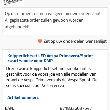
Km-teller aandrijving
Koffers
Spanningsregelaar
Luchtfilter (delen)
Km teller kabel
Kinderzitje (scooter)
Op dit moment nemen we geen nieuwe orders aan!
Toerenbegrenzer
Luchtfilter deksel
Kickstart deksel
Olie-onderhoudsmiddelen
Al geplaatste order zullen gewoon worden
Motor blokken
Remlichtschakelaar
afgehandeld!
Kickstartpedaal
Oppakbeugel
Membraan (delen)
Verlichting
Kickstart ronsel
Scooter alarm
Led verlichting
Zet op uw onderdelen wensenlijst
Motorblok (delen)
Schokbrekers
Scooterhoezen
Pakking (sets)
Spiegels
Scooter Kleding
Knipperlichtset LED Vespa Primavera/Sprint
Vlotterbak pakking
zwart/smoke voor DMP
Stuurschakelaar
Crossbril
Powerfilter
Deze zwarte knipperlichtset met smoke tint is
Stickers
Stuur (delen)
geschikt voor de voorzijde van alle modellen van
Schakel (delen)
Stuurslot
zowel de Vespa Primavera als de Vespa Sprint. De
Remblokken
Sproeiers
set is speciaal voor Vespa verva
Regenkleding
Rem (delen)
Spruitstuk (delen)
Rugsteun
Artikelnummers
Remgrepen en remhendels
Uitlaten compleet
Vespa accessoires
Remhevels
EAN:
8718336037547