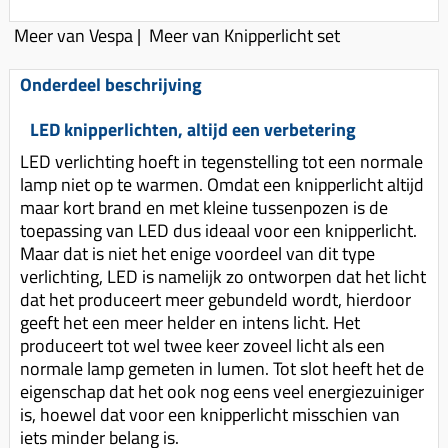
Uitlaat (delen)
Voordragers
Remsegmenten
Meer van Vespa
|
Meer van Knipperlicht set
Uitlaat bocht
Windschermen
Remklauw (delen)
Radiateur (delen)
Onderdeel beschrijving
Accessoires overig
Remschijven
Waterpomp (delen)
Zadel
Voorrem kabel
LED knipperlichten, altijd een verbetering
V-snaren
LED verlichting hoeft in tegenstelling tot een normale
Gereedschap
Voorvork
Variorolsets
lamp niet op te warmen. Omdat een knipperlicht altijd
Speednut
Wiel (delen)
maar kort brand en met kleine tussenpozen is de
Pulley
toepassing van LED dus ideaal voor een knipperlicht.
Zadel
Variateur (delen)
Maar dat is niet het enige voordeel van dit type
Standaard
verlichting, LED is namelijk zo ontworpen dat het licht
Variokit
dat het produceert meer gebundeld wordt, hierdoor
Kickstart (delen)
Voor tandwielen
geeft het een meer helder en intens licht. Het
produceert tot wel twee keer zoveel licht als een
Zuigers
normale lamp gemeten in lumen. Tot slot heeft het de
Origineel zuigers
eigenschap dat het ook nog eens veel energiezuiniger
is, hoewel dat voor een knipperlicht misschien van
Tomos opvoeren (kits)
iets minder belang is.