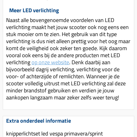
Koppeling compleet
Meer LED verlichting
Koppeling trekveer
Naast alle bovengenoemde voordelen van LED
Ketting / tandwiel
verlichting maakt het jouw scooter ook nog eens een
stuk mooier om te zien. Het gebruik van dit type
Koeling (delen)
verlichting is dus niet alleen prettig voor het oog maar
Overbrenging
komt de veiligheid ook zeker ten goede. Kijk daarom
vooral ook eens bij de andere producten met LED
verlichting
op onze website
. Denk daarbij aan
bijvoorbeeld dagrij verlichting, verlichting voor de
voor- of achterzijde of remlichten. Wanneer je de
scooter volledig uitrust met LED verlichting zal deze
minder brandstof gebruiken en verdien je jouw
aankopen langzaam maar zeker zelfs weer terug!
Extra onderdeel informatie
knipperlichtset led vespa primavera/sprint