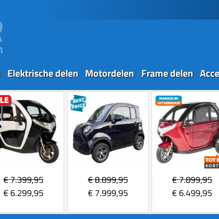
s
Elektrische delen
Motordelen
Frame delen
Acce
€
7.399,95
€
8.899,95
€
7.899,95
€
6.299,95
€
7.999,95
€
6.499,95