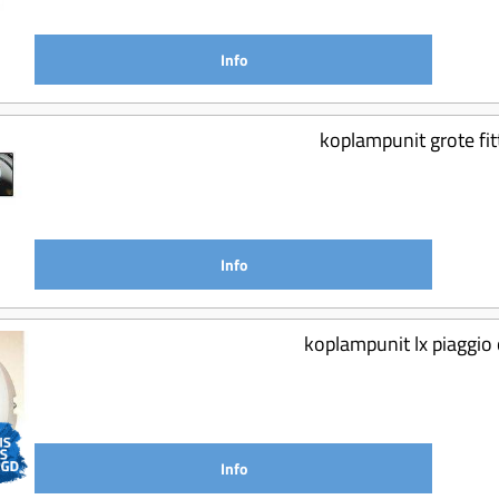
Info
koplampunit grote fi
Info
koplampunit lx piaggio
Info