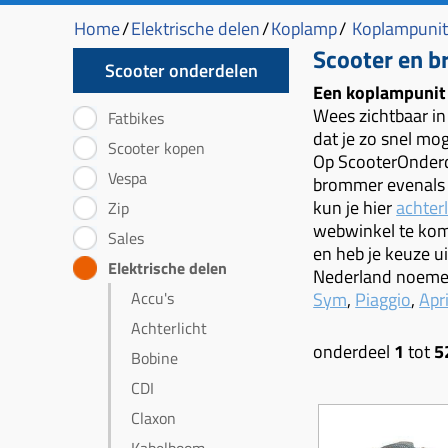
Home
/
Elektrische delen
/
Koplamp
/
Koplampunit
Scooter en 
Scooter onderdelen
Een koplampunit 
Wees zichtbaar in 
Fatbikes
dat je zo snel mo
Scooter kopen
Op ScooterOnderd
Vespa
brommer evenals v
kun je hier
achter
Zip
webwinkel te ko
Sales
en heb je keuze ui
Elektrische delen
Nederland noemen
Accu's
Sym
,
Piaggio
,
Apri
Achterlicht
onderdeel
1
tot
5
Bobine
CDI
Claxon