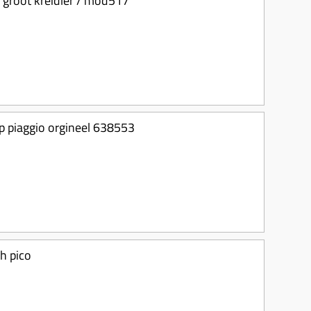
groot kreidler / mod517
p piaggio orgineel 638553
sh pico