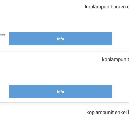
koplampunit bravo 
Info
koplampunit
Info
koplampunit enkel 