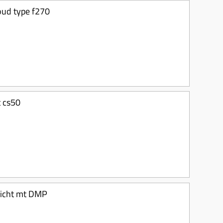
oud type f270
 cs50
licht mt DMP