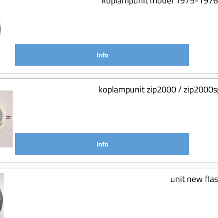
koplampunit model 1975-1976 
Info
koplampunit zip2000 / zip2000s
Info
unit new fla