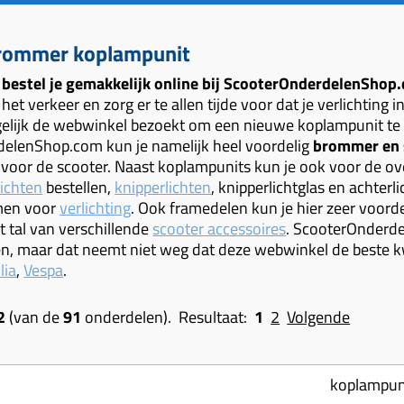
brommer koplampunit
bestel je gemakkelijk online bij ScooterOnderdelenShop
het verkeer en zorg er te allen tijde voor dat je verlichting i
gelijk de webwinkel bezoekt om een nieuwe koplampunit te
elenShop.com kun je namelijk heel voordelig
brommer en 
oor de scooter. Naast koplampunits kun je ook voor de over
lichten
bestellen,
knipperlichten
, knipperlichtglas en achterl
men voor
verlichting
. Ook framedelen kun je hier zeer voord
t tal van verschillende
scooter accessoires
. ScooterOnderd
, maar dat neemt niet weg dat deze webwinkel de beste kwa
lia
,
Vespa
.
2
(van de
91
onderdelen). Resultaat:
1
2
Volgende
koplampuni