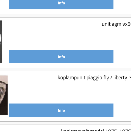
Info
unit agm vx5
Info
koplampunit piaggio fly / liberty 
Info