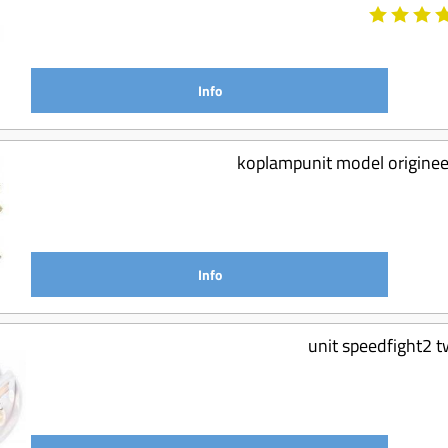
Info
koplampunit model origine
Info
unit speedfight2 t