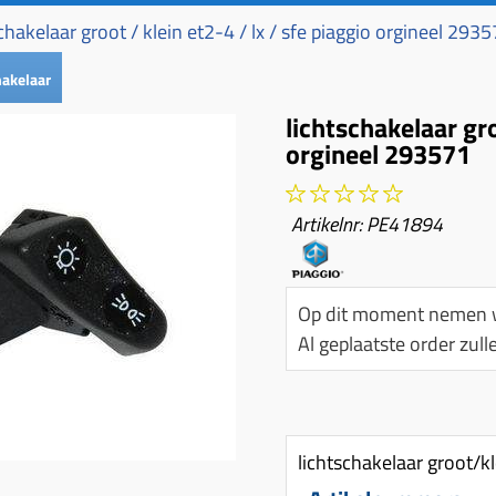
chakelaar groot / klein et2-4 / lx / sfe piaggio orgineel 293
hakelaar
lichtschakelaar gro
orgineel 293571
Artikelnr:
PE41894
Op dit moment nemen w
Al geplaatste order zu
lichtschakelaar groot/k