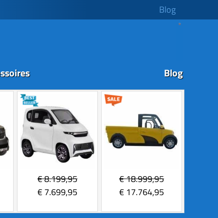
Blog
ssoires
Blog
€
8.199,95
€
18.999,95
€
7.699,95
€
17.764,95