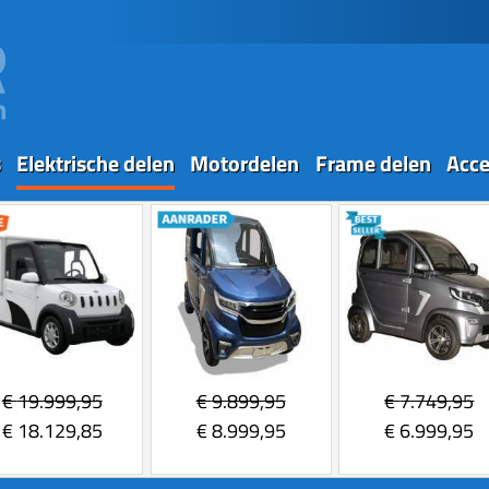
s
Elektrische delen
Motordelen
Frame delen
Acce
€
19.999,95
€
9.899,95
€
7.749,95
€
18.129,85
€
8.999,95
€
6.999,95