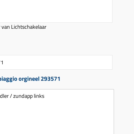
 van Lichtschakelaar
71
 piaggio orgineel 293571
dler / zundapp links