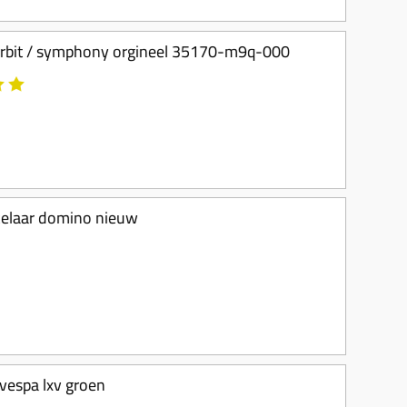
4t / orbit / symphony orgineel 35170-m9q-000
akelaar domino nieuw
 vespa lxv groen