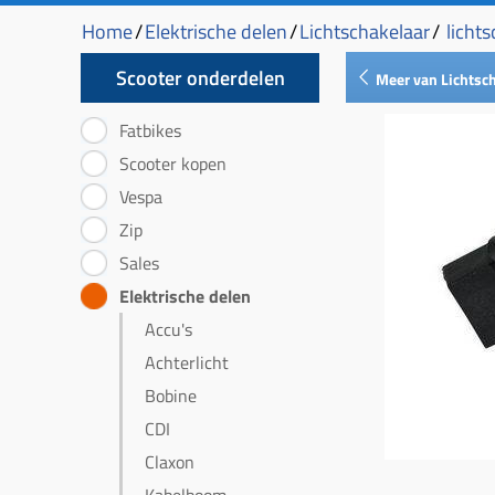
Home
/
Elektrische delen
/
Lichtschakelaar
/
lichts
Scooter onderdelen
Meer van Lichtsc
Fatbikes
Scooter kopen
Vespa
Zip
Sales
Elektrische delen
Accu's
Achterlicht
Bobine
CDI
Claxon