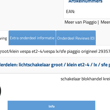
Artikelnummers
EAN:
Meer van Piaggio
|
Meer
Extra onderdeel informatie
ving
Onderdeel Reviews (0)
groot/klein vespa et2-4/vespa lx/sfe piaggio origineel 2935
rdelen: lichtschakelaar groot / klein et2-4 / lx / sfe
schakelaar blokhandel krei
Info