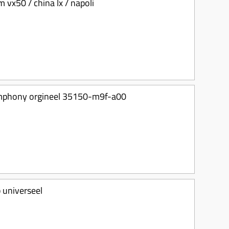
m vx50 / china lx / napoli
/ symphony orgineel 35150-m9f-a00
b universeel