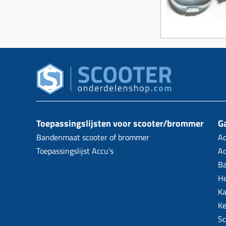
Toepassingslijsten voor scooter/brommer
Ga
Bandenmaat scooter of brommer
Ac
Toepassingslijst Accu's
Ac
B
H
Ka
Ke
Sc