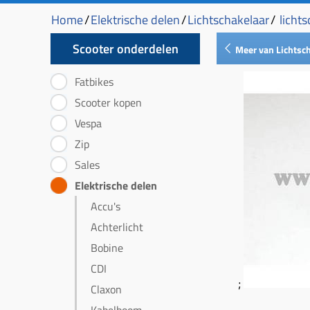
Home
/
Elektrische delen
/
Lichtschakelaar
/
licht
Scooter onderdelen
Meer van Lichtsc
Fatbikes
Scooter kopen
Vespa
Zip
Sales
Elektrische delen
Accu's
Achterlicht
Bobine
CDI
;
Claxon