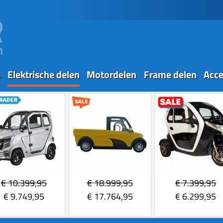
s
Elektrische delen
Motordelen
Frame delen
Acce
€
10.399,95
€
18.999,95
€
7.399,95
€
9.749,95
€
17.764,95
€
6.299,95