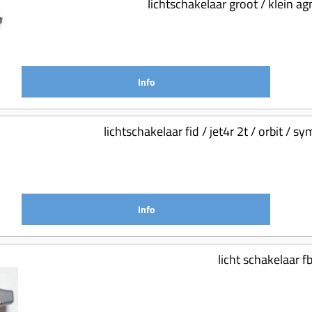
lichtschakelaar groot / klein ag
Info
lichtschakelaar fid / jet4r 2t / orbit 
Info
licht schakelaar f