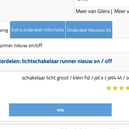
Meer van Gilera
|
Meer v
Extra onderdeel informatie
ving
Onderdeel Reviews (0)
 runner nieuw on/off
rdelen: lichtschakelaar runner nieuw on / off
schakelaar licht groot / klein fid / jet x / jet4 
Info