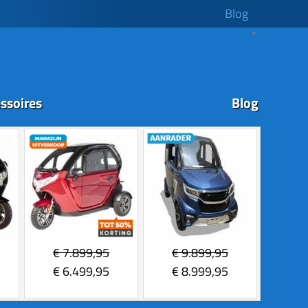
Blog
ssoires
Blog
€
7.899,95
€
9.899,95
€
6.499,95
€
8.999,95