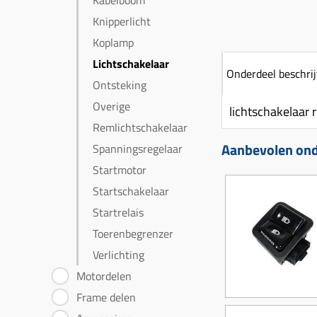
Kabelboom
Knipperlicht
Koplamp
Lichtschakelaar
Onderdeel beschrij
Ontsteking
Overige
lichtschakelaar
Remlichtschakelaar
Aanbevolen onde
Spanningsregelaar
Startmotor
Startschakelaar
Startrelais
Toerenbegrenzer
Verlichting
Motordelen
Frame delen