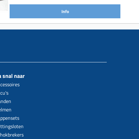
Info
 snal naar
cessoires
cu's
anden
elmen
ppensets
ttingsloten
hokbrekers