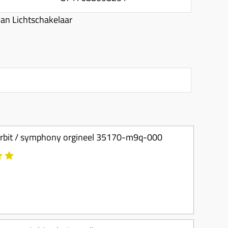
an Lichtschakelaar
4t / orbit / symphony orgineel 35170-m9q-000