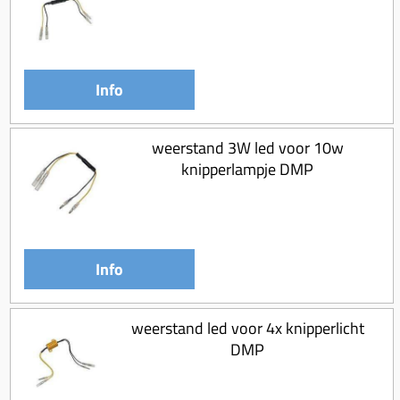
Koppeling compleet
Koppeling trekveer
Ketting / tandwiel
Info
Koeling (delen)
Overbrenging
weerstand 3W led voor 10w
knipperlampje DMP
Info
weerstand led voor 4x knipperlicht
DMP