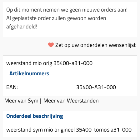
Km-teller aandrijving
Koffers
Spanningsregelaar
Op dit moment nemen we geen nieuwe orders aan!
Luchtfilter (delen)
Km teller kabel
Kinderzitje (scooter)
Al geplaatste order zullen gewoon worden
Toerenbegrenzer
Luchtfilter deksel
Kickstart deksel
Olie-onderhoudsmiddelen
afgehandeld!
Motor blokken
Remlichtschakelaar
Kickstartpedaal
Oppakbeugel
Membraan (delen)
Verlichting
Zet op uw onderdelen wensenlijst
Kickstart ronsel
Scooter alarm
Led verlichting
Motorblok (delen)
Schokbrekers
Scooterhoezen
weerstand mio orig 35400-a31-000
Pakking (sets)
Spiegels
Scooter Kleding
Artikelnummers
Vlotterbak pakking
Stuurschakelaar
Crossbril
Powerfilter
EAN:
35400-A31-000
Stickers
Stuur (delen)
Schakel (delen)
Meer van Sym
|
Meer van Weerstanden
Stuurslot
Remblokken
Sproeiers
Regenkleding
Rem (delen)
Onderdeel beschrijving
Spruitstuk (delen)
Rugsteun
Remgrepen en remhendels
weerstand sym mio origineel 35400-tomos a31-000
Uitlaten compleet
Vespa accessoires
Remhevels