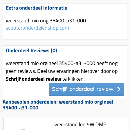
Uitlaat (delen)
Voordragers
Remsegmenten
Extra onderdeel informatie
Uitlaat bocht
Windschermen
Remklauw (delen)
weerstand mio orig 35400-a31-000
Radiateur (delen)
Accessoires overig
Remschijven
scooteronderdelenshop.com
Waterpomp (delen)
Zadel
Voorrem kabel
V-snaren
Gereedschap
Voorvork
Onderdeel Reviews (0)
Variorolsets
Speednut
Wiel (delen)
Pulley
weerstand mio orgineel 35400-a31-000 heeft nog
Zadel
geen reviews. Deel uw ervaringen hierover door op
Variateur (delen)
Schrijf onderdeel review
te klikken.
Standaard
Variokit
Kickstart (delen)
Schrijf onderdeel review
Voor tandwielen
Aanbevolen onderdelen: weerstand mio orgineel
Zuigers
35400-a31-000
Origineel zuigers
Tomos opvoeren (kits)
weerstand led 5W DMP