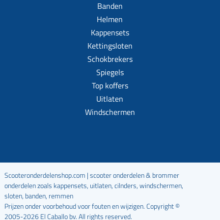
Banden
Helmen
Kappensets
Kettingsloten
Schokbrekers
Spiegels
Top koffers
Uitlaten
Windschermen
Scooteronderdelenshop.com | scooter onderdelen & brommer
onderdelen zoals kappensets, uitlaten, cilnders, windschermen,
sloten, banden, remmen
Prijzen onder voorbehoud voor fouten en wijzigen. Copyright ©
2005-2026 El Caballo bv. All rights reserved.