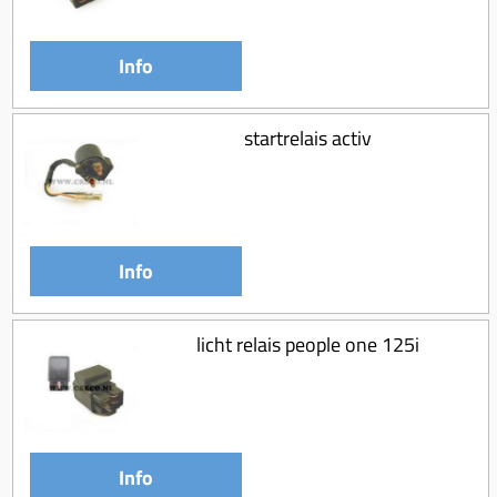
Koppeling compleet
Koppeling trekveer
Info
Ketting / tandwiel
Koeling (delen)
startrelais activ
Overbrenging
Info
licht relais people one 125i
Info