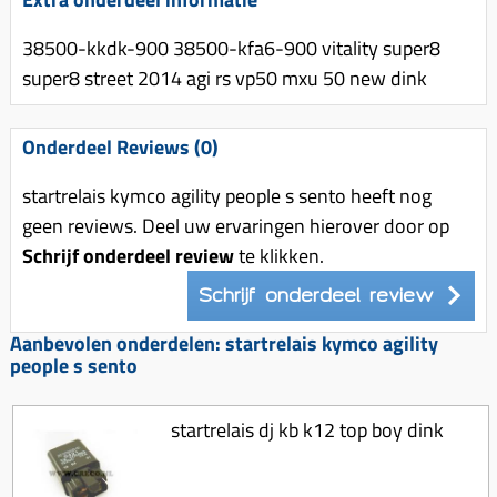
Uitlaat (delen)
Voordragers
Remsegmenten
Uitlaat bocht
38500-kkdk-900 38500-kfa6-900 vitality super8
Windschermen
Remklauw (delen)
super8 street 2014 agi rs vp50 mxu 50 new dink
Radiateur (delen)
Accessoires overig
Remschijven
Waterpomp (delen)
Zadel
Voorrem kabel
Onderdeel Reviews (0)
V-snaren
Gereedschap
Voorvork
startrelais kymco agility people s sento heeft nog
Variorolsets
Speednut
Wiel (delen)
geen reviews. Deel uw ervaringen hierover door op
Pulley
Schrijf onderdeel review
te klikken.
Zadel
Variateur (delen)
Schrijf onderdeel review
Standaard
Variokit
Kickstart (delen)
Aanbevolen onderdelen: startrelais kymco agility
Voor tandwielen
people s sento
Zuigers
startrelais dj kb k12 top boy dink
Origineel zuigers
Tomos opvoeren (kits)