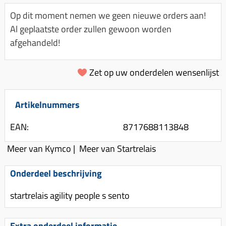
Km-teller aandrijving
Koffers
Spanningsregelaar
Op dit moment nemen we geen nieuwe orders aan!
Luchtfilter (delen)
Km teller kabel
Kinderzitje (scooter)
Al geplaatste order zullen gewoon worden
Toerenbegrenzer
Luchtfilter deksel
Kickstart deksel
Olie-onderhoudsmiddelen
afgehandeld!
Motor blokken
Remlichtschakelaar
Kickstartpedaal
Oppakbeugel
Membraan (delen)
Verlichting
Zet op uw onderdelen wensenlijst
Kickstart ronsel
Scooter alarm
Led verlichting
Motorblok (delen)
Schokbrekers
Scooterhoezen
Pakking (sets)
Artikelnummers
Spiegels
Scooter Kleding
Vlotterbak pakking
EAN:
8717688113848
Stuurschakelaar
Crossbril
Powerfilter
Stickers
Stuur (delen)
Meer van Kymco
|
Meer van Startrelais
Schakel (delen)
Stuurslot
Remblokken
Onderdeel beschrijving
Sproeiers
Regenkleding
Rem (delen)
Spruitstuk (delen)
startrelais agility people s sento
Rugsteun
Remgrepen en remhendels
Uitlaten compleet
Vespa accessoires
Remhevels
Extra onderdeel informatie