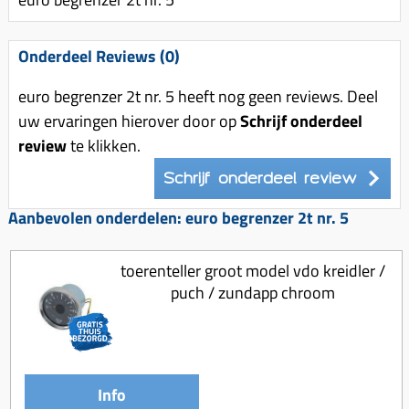
Uitlaat (delen)
Voordragers
Remsegmenten
Uitlaat bocht
Windschermen
Remklauw (delen)
Onderdeel Reviews (0)
Radiateur (delen)
Accessoires overig
Remschijven
euro begrenzer 2t nr. 5 heeft nog geen reviews. Deel
Waterpomp (delen)
Zadel
Voorrem kabel
uw ervaringen hierover door op
Schrijf onderdeel
V-snaren
review
te klikken.
Gereedschap
Voorvork
Variorolsets
Speednut
Schrijf onderdeel review
Wiel (delen)
Pulley
Zadel
Aanbevolen onderdelen: euro begrenzer 2t nr. 5
Variateur (delen)
Standaard
Variokit
toerenteller groot model vdo kreidler /
Kickstart (delen)
puch / zundapp chroom
Voor tandwielen
Zuigers
Origineel zuigers
Tomos opvoeren (kits)
Info