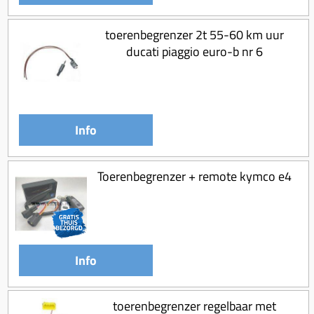
Koppeling compleet
Koppeling trekveer
toerenbegrenzer 2t 55-60 km uur
ducati piaggio euro-b nr 6
Ketting / tandwiel
Koeling (delen)
Overbrenging
Info
Toerenbegrenzer + remote kymco e4
Info
toerenbegrenzer regelbaar met