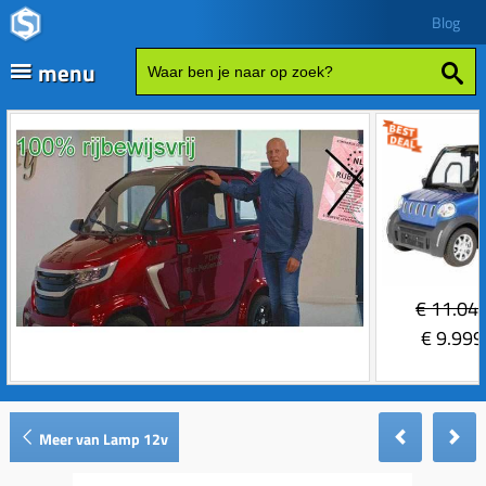
Blog
menu
Fatbikes
Scooter kopen
Vespa
Zip
Sales
€
11.04
Elektrische delen
€
9.999
Achterlicht
Motordelen
Bobine
Achter tandwielen
Frame delen
Meer van Lamp 12v
Bougie 2-takt
Carburateurs (delen)
Achterbrug delen
Accessoires