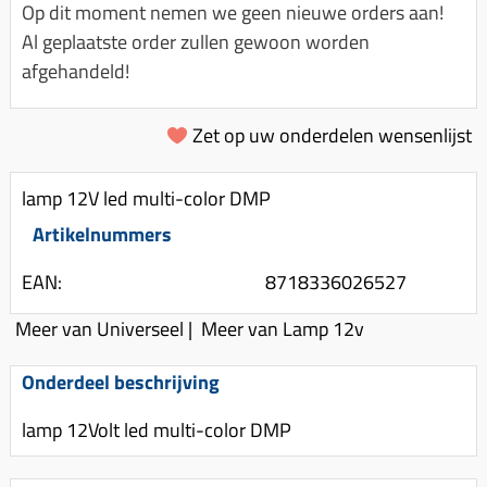
Km-teller aandrijving
Koffers
Op dit moment nemen we geen nieuwe orders aan!
Spanningsregelaar
Luchtfilter (delen)
Km teller kabel
Al geplaatste order zullen gewoon worden
Kinderzitje (scooter)
Toerenbegrenzer
Luchtfilter deksel
afgehandeld!
Kickstart deksel
Olie-onderhoudsmiddelen
Motor blokken
Remlichtschakelaar
Kickstartpedaal
Oppakbeugel
Zet op uw onderdelen wensenlijst
Membraan (delen)
Verlichting
Kickstart ronsel
Scooter alarm
Led verlichting
Motorblok (delen)
Schokbrekers
lamp 12V led multi-color DMP
Scooterhoezen
Pakking (sets)
Artikelnummers
Spiegels
Scooter Kleding
Vlotterbak pakking
Stuurschakelaar
Crossbril
EAN:
8718336026527
Powerfilter
Stickers
Stuur (delen)
Meer van Universeel
|
Meer van Lamp 12v
Schakel (delen)
Stuurslot
Remblokken
Sproeiers
Onderdeel beschrijving
Regenkleding
Rem (delen)
Spruitstuk (delen)
lamp 12Volt led multi-color DMP
Rugsteun
Remgrepen en remhendels
Uitlaten compleet
Vespa accessoires
Remhevels