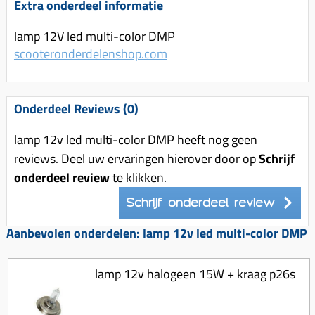
Uitlaat (delen)
Extra onderdeel informatie
Voordragers
Remsegmenten
Uitlaat bocht
lamp 12V led multi-color DMP
Windschermen
Remklauw (delen)
Radiateur (delen)
scooteronderdelenshop.com
Accessoires overig
Remschijven
Waterpomp (delen)
Zadel
Voorrem kabel
V-snaren
Onderdeel Reviews (0)
Gereedschap
Voorvork
Variorolsets
Speednut
lamp 12v led multi-color DMP heeft nog geen
Wiel (delen)
Pulley
reviews. Deel uw ervaringen hierover door op
Schrijf
Zadel
Variateur (delen)
onderdeel review
te klikken.
Standaard
Variokit
Schrijf onderdeel review
Kickstart (delen)
Voor tandwielen
Aanbevolen onderdelen: lamp 12v led multi-color DMP
Zuigers
lamp 12v halogeen 15W + kraag p26s
Origineel zuigers
Tomos opvoeren (kits)