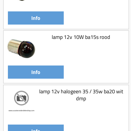
Koppeling compleet
Koppeling trekveer
Info
Ketting / tandwiel
Koeling (delen)
lamp 12v 10W ba15s rood
Overbrenging
Info
lamp 12v halogeen 35 / 35w ba20 wit
dmp