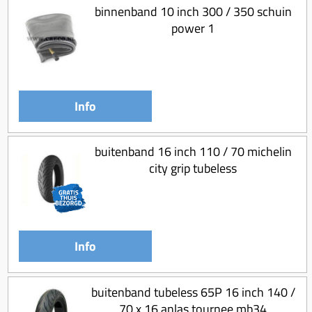
Koppeling compleet
binnenband 10 inch 300 / 350 schuin
power 1
Koppeling trekveer
Ketting / tandwiel
Koeling (delen)
Info
Overbrenging
buitenband 16 inch 110 / 70 michelin
city grip tubeless
Info
buitenband tubeless 65P 16 inch 140 /
70 x 16 anlas tournee mb34