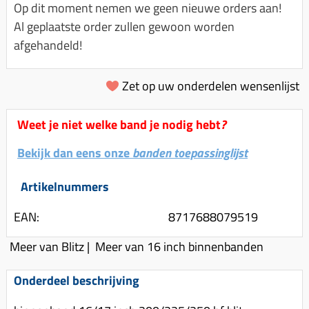
Km-teller aandrijving
Koffers
Op dit moment nemen we geen nieuwe orders aan!
Spanningsregelaar
Luchtfilter (delen)
Km teller kabel
Al geplaatste order zullen gewoon worden
Kinderzitje (scooter)
Toerenbegrenzer
Luchtfilter deksel
afgehandeld!
Kickstart deksel
Olie-onderhoudsmiddelen
Motor blokken
Remlichtschakelaar
Kickstartpedaal
Oppakbeugel
Zet op uw onderdelen wensenlijst
Membraan (delen)
Verlichting
Kickstart ronsel
Scooter alarm
Led verlichting
Motorblok (delen)
Weet je niet welke band je nodig hebt
Schokbrekers
?
Scooterhoezen
Pakking (sets)
Spiegels
Bekijk dan eens onze
Scooter Kleding
banden toepassinglijst
Vlotterbak pakking
Stuurschakelaar
Crossbril
Artikelnummers
Powerfilter
Stickers
Stuur (delen)
Schakel (delen)
EAN:
8717688079519
Stuurslot
Remblokken
Sproeiers
Meer van Blitz
|
Meer van 16 inch binnenbanden
Regenkleding
Rem (delen)
Spruitstuk (delen)
Rugsteun
Remgrepen en remhendels
Onderdeel beschrijving
Uitlaten compleet
Vespa accessoires
Remhevels