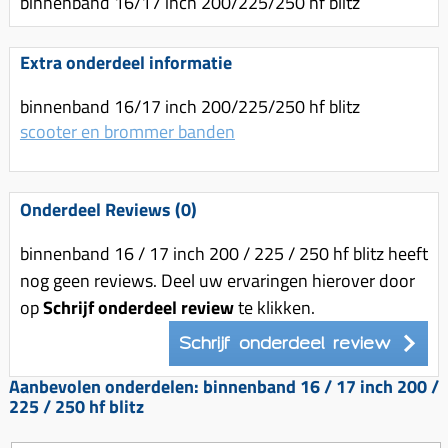
binnenband 16/17 inch 200/225/250 hf blitz
Uitlaat (delen)
Voordragers
Remsegmenten
Uitlaat bocht
Windschermen
Remklauw (delen)
Extra onderdeel informatie
Radiateur (delen)
Accessoires overig
Remschijven
binnenband 16/17 inch 200/225/250 hf blitz
Waterpomp (delen)
Zadel
Voorrem kabel
scooter en brommer banden
V-snaren
Gereedschap
Voorvork
Variorolsets
Speednut
Wiel (delen)
Onderdeel Reviews (0)
Pulley
Zadel
Variateur (delen)
binnenband 16 / 17 inch 200 / 225 / 250 hf blitz heeft
Standaard
nog geen reviews. Deel uw ervaringen hierover door
Variokit
op
Schrijf onderdeel review
te klikken.
Kickstart (delen)
Voor tandwielen
Schrijf onderdeel review
Zuigers
Aanbevolen onderdelen: binnenband 16 / 17 inch 200 /
Origineel zuigers
225 / 250 hf blitz
Tomos opvoeren (kits)