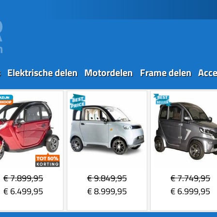
s
Elektrische delen
Motordelen
Frame delen
Acce
€
7.899,95
€
9.849,95
€
7.749,95
€
6.499,95
€
8.999,95
€
6.999,95