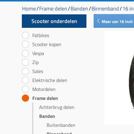
Home
/
Frame delen
/
Banden
/
Binnenband
/
16 i
Scooter onderdelen
Meer van 16 inch
Fatbikes
Scooter kopen
Vespa
Zip
Sales
Elektrische delen
Motordelen
Frame delen
Achterbrug delen
Banden
Buitenbanden