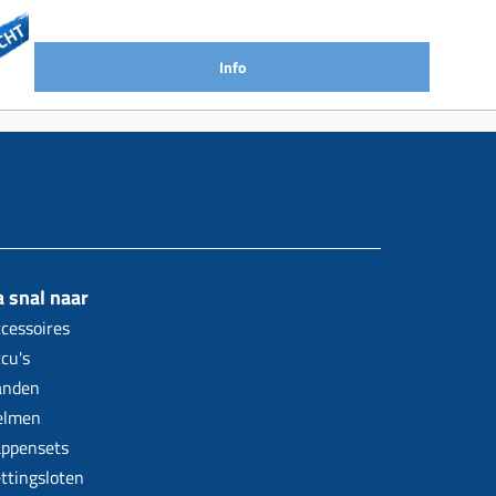
Info
 snal naar
cessoires
cu's
anden
elmen
ppensets
ttingsloten