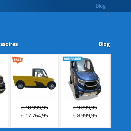
Blog
ssoires
Blog
€
18.999,95
€
9.899,95
€
17.764,95
€
8.999,95