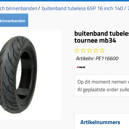
nch binnenbanden
/
buitenband tubeless 65P 16 inch 140 / 
 binnenbanden
buitenband tubeles
tournee mb34
Artikelnr:
PE116600
Op dit moment nemen w
Al geplaatste order zu
Artikelnummers