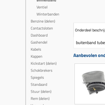
Binnenband
Ventiel
Winterbanden
Benzine (delen)
Contactsloten
Onderdeel beschrij
Dashboard
Gashendel
buitenband tube
Kabels
Aanbevolen onde
Kappen
Kickstart (delen)
Schokbrekers
Spiegels
Standaard
Stuur (delen)
Rem (delen)