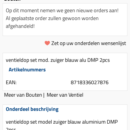
Km-teller aandrijving
Koffers
Spanningsregelaar
Luchtfilter (delen)
Op dit moment nemen we geen nieuwe orders aan!
Km teller kabel
Kinderzitje (scooter)
Al geplaatste order zullen gewoon worden
Toerenbegrenzer
Luchtfilter deksel
Kickstart deksel
Olie-onderhoudsmiddelen
afgehandeld!
Motor blokken
Remlichtschakelaar
Kickstartpedaal
Oppakbeugel
Membraan (delen)
Verlichting
Kickstart ronsel
Zet op uw onderdelen wensenlijst
Scooter alarm
Led verlichting
Motorblok (delen)
Schokbrekers
Scooterhoezen
Pakking (sets)
ventieldop set mod. zuiger blauw alu DMP 2pcs
Spiegels
Scooter Kleding
Vlotterbak pakking
Artikelnummers
Stuurschakelaar
Crossbril
Powerfilter
EAN:
8718336027876
Stickers
Stuur (delen)
Schakel (delen)
Stuurslot
Remblokken
Meer van Bouten
|
Meer van Ventiel
Sproeiers
Regenkleding
Rem (delen)
Onderdeel beschrijving
Spruitstuk (delen)
Rugsteun
Remgrepen en remhendels
Uitlaten compleet
ventieldop set model zuiger blauw aluminium DMP
Vespa accessoires
Remhevels
2pcs