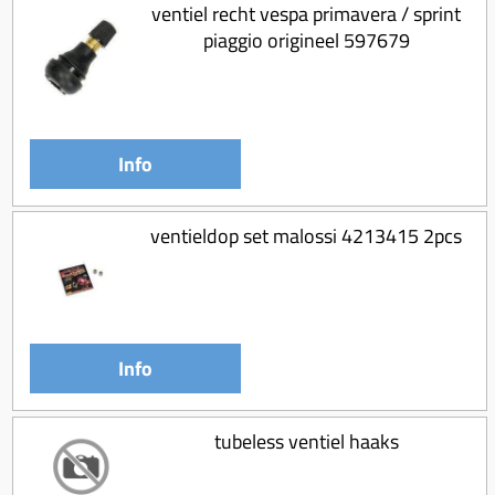
Koppeling compleet
ventiel recht vespa primavera / sprint
piaggio origineel 597679
Koppeling trekveer
Ketting / tandwiel
Koeling (delen)
Info
Overbrenging
ventieldop set malossi 4213415 2pcs
Info
tubeless ventiel haaks