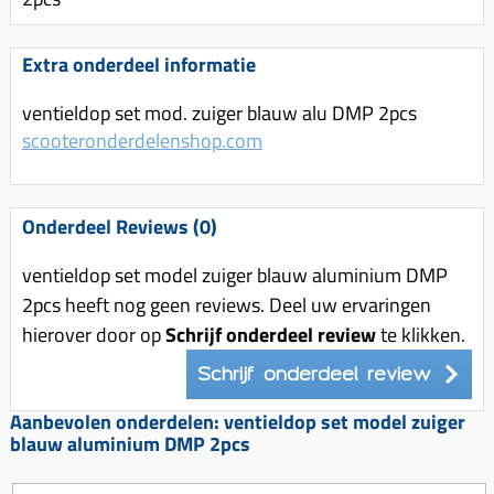
Uitlaat (delen)
Voordragers
Remsegmenten
Uitlaat bocht
Windschermen
Remklauw (delen)
Extra onderdeel informatie
Radiateur (delen)
Accessoires overig
Remschijven
ventieldop set mod. zuiger blauw alu DMP 2pcs
Waterpomp (delen)
scooteronderdelenshop.com
Zadel
Voorrem kabel
V-snaren
Gereedschap
Voorvork
Variorolsets
Speednut
Wiel (delen)
Onderdeel Reviews (0)
Pulley
Zadel
ventieldop set model zuiger blauw aluminium DMP
Variateur (delen)
Standaard
2pcs heeft nog geen reviews. Deel uw ervaringen
Variokit
hierover door op
Schrijf onderdeel review
te klikken.
Kickstart (delen)
Voor tandwielen
Schrijf onderdeel review
Zuigers
Aanbevolen onderdelen: ventieldop set model zuiger
Origineel zuigers
blauw aluminium DMP 2pcs
Tomos opvoeren (kits)